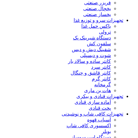
فریزر صنعتی
یخچال صنعتی
یخساز صنعتی
تجهیزات سرو و توزیع غذا
باکس حمل غذا
ترولی
دستگاه شیرینک پک
سلفون کش
شفینگ دیش و دیس
شوت و دیسپلی
کانتر ساده و سالاد بار
کانتر سرد
کانتر قاشق و چنگال
کانتر گرم
گرمخانه
هات بن ماری
تجهیزات قنادی و بیکری
آماده سازی قنادی
پخت قنادی
تجهیزات کافی شاپ و نوشیدنی
آسیاب قهوه
اکسسوری کافی شاپ
بویلر
دستگاه اسپرسوساز