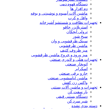
دستگاه قهوه دمی
دم افزار ها
ماشین آلات آبمیوه و نوشیدنی و بوفه
وافل و کرپ
تجهیزات نظافت و شستشو آشپزخانه
استریلایزر چاقو
ترولی آبچکان
سیخ شور
سینک ظرفشویی و وان
ماشین ظرفشویی
میز ظروف کثیف
میز ورود و خروج ماشین ظرفشویی
تجهیزات هتلی و لاندری صنعتی
اتوبخار صنعتی
اسکرابر
جارو برقی صنعتی
ماشین لباسشویی صنعتی
واکس زن کفش
تجهیزات و ماشین آلات بستنی
بار سفت کن
دستگاه بستنی قیفی
شیر سرد کن
دسته بندی نشده