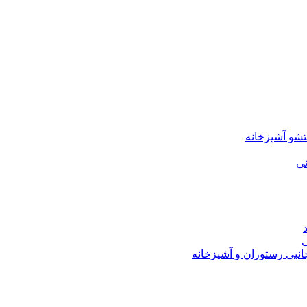
شو آشپزخانه
نی
ی
نبی رستوران و آشپزخانه