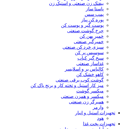
بیفتک زن صنعتی و استیک زن
پاستا ساز
پمپ سس
پوره کن پیاز
پوست گیر و پوست کن
چرخ گوشت صنعتی
خمیر پهن کن
خمیرگیر صنعتی
سبزی خرد کن صنعتی
سوسیس پر کن
سیخ گیر کباب
غذاساز صنعتی
کالباس بر و اسلایسر
کاهو خشک کن
گوشت کوب برقی صنعتی
میز کار استیل و تخته کار و برنج پاک کن
میکسر گوشت
میکسر و همزن صنعتی
همبرگر زن صنعتی
وارمر
تجهیزات استیل و انبار
هود
تجهیزات پخت غذا