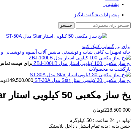
پشتیبانی
پیشنهادات شگفت انگیز
جستجو
برای بزرگنمایی کلیک کنید
خانه
تجهیزات کافی شاپ و نوشیدنی
ماشین آلات آبمیوه و نوشیدنی و 
یخ ساز مکعبی 100 کیلویی استار مدل ZBJ-100LB
برای قیمت تماس 
بازگشت به محصولات
یخ ساز مکعبی 30 کیلویی استار Star مدل ST-30A
149.500.000
توما
یخ ساز مکعبی 50 کیلویی استار Star مدل ST-50A
218.500.000
تومان
تولید در 24 ساعت : 50 کیلوگرم
جنس بدنه : بدنه تمام استیل ، داخل پلاستیک