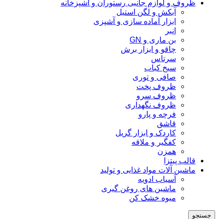
ظروف و لوازم جانبی رستوران و آشپزخانه
آبکش و لگن استیل
ابزار آماده سازی و آشپزی
انبر
بن ماری و GN
چاقو و ابزار برش
سرتاس
سیخ کباب
صافی و توری
ظروف پخت
ظروف سرو
ظروف نگهداری
فرچه و پارو
قاشق
کاردک و ابزار گریل
کفگیر و ملاقه
همزن
قالب پیتزا
ماشین آلات مواد غذایی و تولید
آسیاب ادویه
ماشین های روغن گیری
میوه خشک کن
جستجو