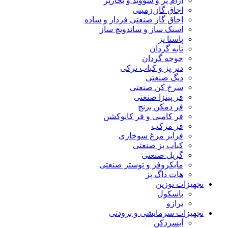
آرام پز و سووید و بخارپز
اجاق گاز زمینی
اجاق گاز صنعتی فردار و ساده
اسنک ساز و ساندویچ ساز
پاستا پز
تابه گردان
جوجه گردان
دنر پز و کباب ترکی
دیگ صنعتی
سرخ کن صنعتی
فر پیتزا صنعتی
فر دمکن برنج
فر کامبی و فر کانوکشن
فر مرکب
فرایر مرغ سوخاری
کباب پز صنعتی
گریل صنعتی
مایکروفر و توستر صنعتی
هات داگ پز
تجهیزات توزین
باسکول
ترازو
تجهیزات سرمایشی و برودتی
آبسردکن