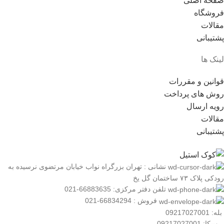
صفحه اصلی
فروشگاه
مقالات
پشتیبانی
لینک ها
قوانین و مقررات
روش های پرداخت
رویه ارسال
مقالات
پشتیبانی
نشانی : تهران بزرگراه نواب خیابان مرتضوی نرسیده به
رودکی پلاک ۷۳ ساختمان گل یخ
تلفن دفتر مرکزی: 66883635-021
فروش : 66834294-021
بله: 09217027001
روبیکا: 09217027001