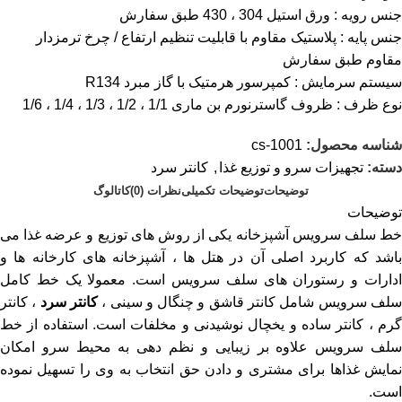
جنس رویه : ورق استیل 304 ، 430 طبق سفارش
جنس پایه : پلاستیک مقاوم با قابلیت تنظیم ارتفاع / چرخ ترمزدار
مقاوم طبق سفارش
سیستم سرمایش : کمپرسور هرمتیک با گاز مبرد R134
نوع ظرف : ظروف گاسترنورم بن ماری 1/1 ، 1/2 ، 1/3 ، 1/4 ، 1/6
شناسه محصول:
cs-1001
دسته:
تجهیزات سرو و توزیع غذا
,
کانتر سرد
توضیحات
توضیحات تکمیلی
نظرات (0)
کاتالوگ
توضیحات
خط سلف سرویس آشپزخانه یکی از روش های توزیع و عرضه غذا می
باشد که کاربرد اصلی آن در هتل ها ، آشپزخانه های کارخانه ها و
ادارات و رستوران های سلف سرویس است. معمولا یک خط کامل
لف سرویس شامل کانتر قاشق و چنگال و سینی ،
کانتر سرد
، کانتر
گرم ، کانتر ساده و یخچال نوشیدنی و مخلفات است. استفاده از خط
سلف سرویس علاوه بر زیبایی و نظم دهی به محیط سرو امکان
نمایش غذاها برای مشتری و دادن حق انتخاب به وی را تسهیل نموده
است.