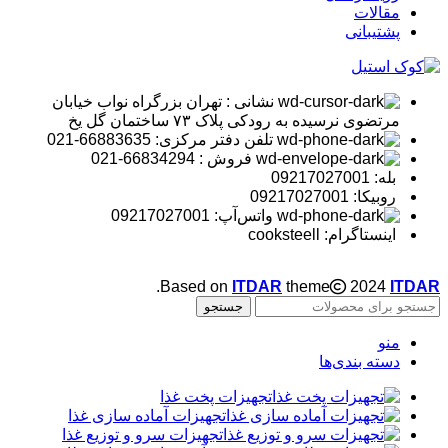
مقالات
پشتیبانی
نشانی : تهران بزرگراه نواب خیابان
مرتضوی نرسیده به رودکی پلاک ۷۳ ساختمان گل یخ
تلفن دفتر مرکزی: 66883635-021
فروش : 66834294-021
بله: 09217027001
روبیکا: 09217027001
واتس‌آپ: 09217027001
اینستاگرام: cooksteell
.
Based on
ITDAR
theme
2024
ITDAR
جستجو
منو
دسته بندی‌ها
تجهیزات پخت غذا
تجهیزات آماده سازی غذا
تجهیزات سرو و توزیع غذا