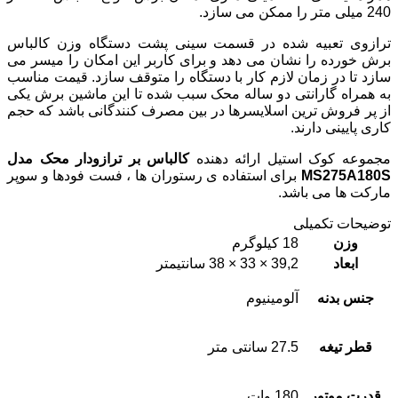
240 میلی متر را ممکن می سازد.
ترازوی تعبیه شده در قسمت سینی پشت دستگاه وزن کالباس
برش خورده را نشان می دهد و برای کاربر این امکان را میسر می
سازد تا در زمان لازم کار با دستگاه را متوقف سازد. قیمت مناسب
به همراه گارانتی دو ساله محک سبب شده تا این ماشین برش یکی
از پر فروش ترین اسلایسرها در بین مصرف کنندگانی باشد که حجم
کاری پایینی دارند.
مجموعه کوک استیل ارائه دهنده
کالباس بر ترازودار محک مدل
MS275A180S
برای استفاده ی رستوران ها ، فست فودها و سوپر
مارکت ها می باشد.
توضیحات تکمیلی
وزن
18 کیلوگرم
ابعاد
39,2 × 33 × 38 سانتیمتر
جنس بدنه
آلومینیوم
قطر تیغه
27.5 سانتی متر
قدرت موتور
180 وات