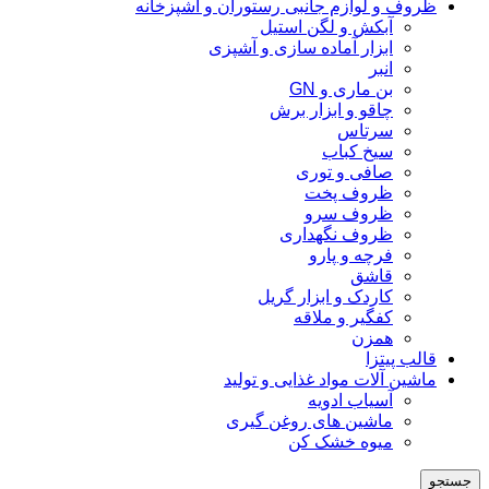
ظروف و لوازم جانبی رستوران و آشپزخانه
آبکش و لگن استیل
ابزار آماده سازی و آشپزی
انبر
بن ماری و GN
چاقو و ابزار برش
سرتاس
سیخ کباب
صافی و توری
ظروف پخت
ظروف سرو
ظروف نگهداری
فرچه و پارو
قاشق
کاردک و ابزار گریل
کفگیر و ملاقه
همزن
قالب پیتزا
ماشین آلات مواد غذایی و تولید
آسیاب ادویه
ماشین های روغن گیری
میوه خشک کن
جستجو