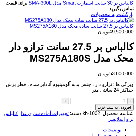
کالباس بر 30 سانت اسمارت Smart مدل SMA-300L
برای قیمت
تماس بگیرید
بازگشت به محصولات
کالباس بر 27.5 سانت ساده محک مدل MS275A180
49.500.000
تومان
کالباس بر 27.5 سانت ترازو دار
محک مدل MS275A180S
53.000.000
تومان
ویژگی ها : ترازو دار ، جنس بدنه آلومینیوم آنادایز شده ، قطر برش
حداکثر 24 سانتی متر
کالباس
بر
افزودن به سبد خرید
27.5
شناسه محصول:
kb-1002
دسته:
تجهیزات آماده سازی غذا
,
کالباس
سانت
بر و اسلایسر
ترازو
دار
توضیحات
محک
توضیحات تکمیلی