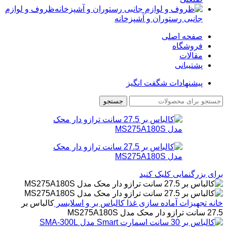
ظروف و لوازم
جانبی رستوران و آشپزخانه
صفحه اصلی
فروشگاه
مقالات
پشتیبانی
پیشنهادات شگفت انگیز
جستجو
برای بزرگنمایی کلیک کنید
خانه
تجهیزات آماده سازی غذا
کالباس بر و اسلایسر
کالباس بر
27.5 سانت ترازو دار محک مدل MS275A180S