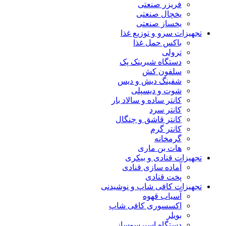
فریزر صنعتی
یخچال صنعتی
یخساز صنعتی
تجهیزات سرو و توزیع غذا
باکس حمل غذا
ترولی
دستگاه شیرینک پک
سلفون کش
شفینگ دیش و دیس
شوت و دیسپلی
کانتر ساده و سالاد بار
کانتر سرد
کانتر قاشق و چنگال
کانتر گرم
گرمخانه
هات بن ماری
تجهیزات قنادی و بیکری
آماده سازی قنادی
پخت قنادی
تجهیزات کافی شاپ و نوشیدنی
آسیاب قهوه
اکسسوری کافی شاپ
بویلر
دستگاه اسپرسوساز