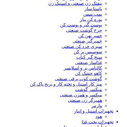
بیفتک زن صنعتی و استیک زن
پاستا ساز
پمپ سس
پوره کن پیاز
پوست گیر و پوست کن
چرخ گوشت صنعتی
خمیر پهن کن
خمیرگیر صنعتی
سبزی خرد کن صنعتی
سوسیس پر کن
سیخ گیر کباب
غذاساز صنعتی
کالباس بر و اسلایسر
کاهو خشک کن
گوشت کوب برقی صنعتی
میز کار استیل و تخته کار و برنج پاک کن
میکسر گوشت
میکسر و همزن صنعتی
همبرگر زن صنعتی
وارمر
تجهیزات استیل و انبار
هود
تجهیزات پخت غذا