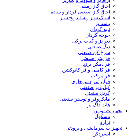
آرام پز و سووید و بخارپز
اجاق گاز زمینی
اجاق گاز صنعتی فردار و ساده
اسنک ساز و ساندویچ ساز
پاستا پز
تابه گردان
جوجه گردان
دنر پز و کباب ترکی
دیگ صنعتی
سرخ کن صنعتی
فر پیتزا صنعتی
فر دمکن برنج
فر کامبی و فر کانوکشن
فر مرکب
فرایر مرغ سوخاری
کباب پز صنعتی
گریل صنعتی
مایکروفر و توستر صنعتی
هات داگ پز
تجهیزات توزین
باسکول
ترازو
تجهیزات سرمایشی و برودتی
آبسردکن