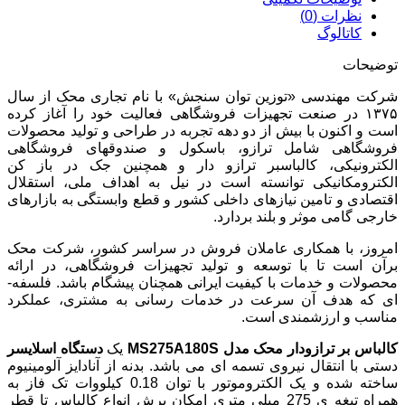
مدل
نظرات (0)
MS275A180S
کاتالوگ
عدد
توضیحات
شرکت مهندسی «توزین توان سنجش» با نام تجاری محک از سال
۱۳۷۵ در صنعت تجهیزات فروشگاهی فعالیت خود را آغاز کرده
است و اکنون با بیش از دو دهه تجربه در طراحی و تولید محصولات
فروشگاهی شامل ترازو، باسکول و صندوق­های فروشگاهی
الکترونیکی، کالباسبر ترازو دار و همچنین جک در باز کن
الکترومکانیکی توانسته است در نیل به اهداف ملی، استقلال
اقتصادی و تامین نیازهای داخلی کشور و قطع وابستگی به بازارهای
خارجی گامی موثر و بلند بردارد.
امروز، با همکاری عاملان فروش در سراسر کشور، شرکت محک
برآن است تا با توسعه و تولید تجهیزات فروشگاهی، در ارائه
محصولات و خدمات با کیفیت ایرانی همچنان پیشگام باشد. فلسفه­
ای که هدف آن سرعت در خدمات رسانی به مشتری، عملکرد
مناسب و ارزشمندی است.
کالباس بر ترازودار محک مدل MS275A180S
یک
دستگاه اسلایسر
دستی با انتقال نیروی تسمه ای می باشد. بدنه از آنادایز آلومینیوم
ساخته شده و یک الکتروموتور با توان 0.18 کیلووات تک فاز به
همراه تیغه ی 275 میلی متری امکان برش انواع کالباس تا قطر