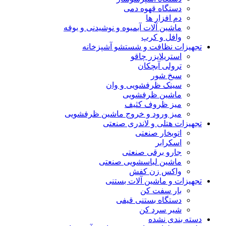
دستگاه قهوه دمی
دم افزار ها
ماشین آلات آبمیوه و نوشیدنی و بوفه
وافل و کرپ
تجهیزات نظافت و شستشو آشپزخانه
استریلایزر چاقو
ترولی آبچکان
سیخ شور
سینک ظرفشویی و وان
ماشین ظرفشویی
میز ظروف کثیف
میز ورود و خروج ماشین ظرفشویی
تجهیزات هتلی و لاندری صنعتی
اتوبخار صنعتی
اسکرابر
جارو برقی صنعتی
ماشین لباسشویی صنعتی
واکس زن کفش
تجهیزات و ماشین آلات بستنی
بار سفت کن
دستگاه بستنی قیفی
شیر سرد کن
دسته بندی نشده