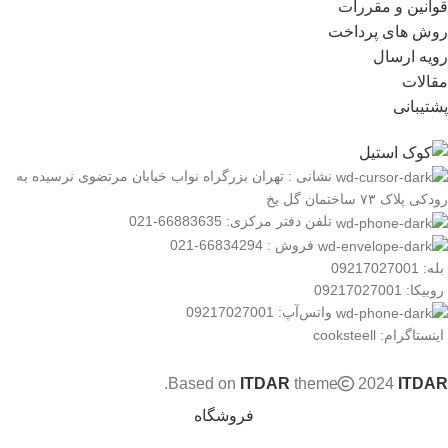
قوانین و مقررات
روش های پرداخت
رویه ارسال
مقالات
پشتیبانی
نشانی : تهران بزرگراه نواب خیابان مرتضوی نرسیده به
رودکی پلاک ۷۳ ساختمان گل یخ
تلفن دفتر مرکزی: 66883635-021
فروش : 66834294-021
بله: 09217027001
روبیکا: 09217027001
واتس‌آپ: 09217027001
اینستاگرام: cooksteell
.
Based on
ITDAR
theme
2024
ITDAR
فروشگاه