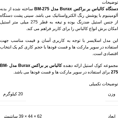
توضیحات
دستگاه کالباس بر براکس Burax مدل BM-275
ساخته شده از بدنه
آلومینیوم با پوشش رنگ الکترواستاتیک می باشد. سینی پشت دستگاه
از جنس استیل ضدزنگ بوده و تیغه به قطر 275 میلی متر استیل
امکان برش انواع کالباس را برای کاربر فراهم می کند.
این مدل اسلایسر با توجه به کاربری آسان و قیمت مناسب جهت
استفاده در سوپر مارکت ها و فست فودها با حجم کاری کم یک انتخاب
اقتصادی است.
جموعه کوک استیل ارائه دهنده
کالباس بر براکس Burax مدل BM-
275
برای استفاده در سوپر مارکت ها و فست فودها می باشد.
توضیحات تکمیلی
وزن
20 کیلوگرم
ابعاد
62 × 44 × 39 سانتیمتر