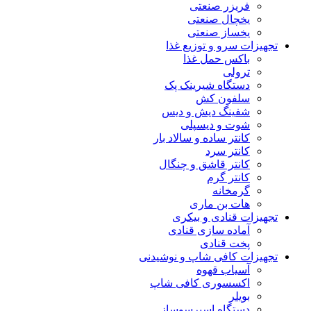
فریزر صنعتی
یخچال صنعتی
یخساز صنعتی
تجهیزات سرو و توزیع غذا
باکس حمل غذا
ترولی
دستگاه شیرینک پک
سلفون کش
شفینگ دیش و دیس
شوت و دیسپلی
کانتر ساده و سالاد بار
کانتر سرد
کانتر قاشق و چنگال
کانتر گرم
گرمخانه
هات بن ماری
تجهیزات قنادی و بیکری
آماده سازی قنادی
پخت قنادی
تجهیزات کافی شاپ و نوشیدنی
آسیاب قهوه
اکسسوری کافی شاپ
بویلر
دستگاه اسپرسوساز