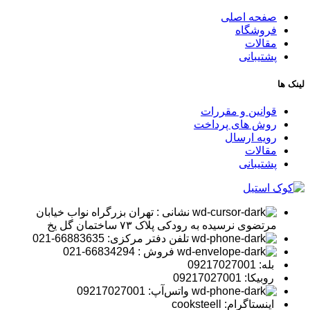
صفحه اصلی
فروشگاه
مقالات
پشتیبانی
لینک ها
قوانین و مقررات
روش های پرداخت
رویه ارسال
مقالات
پشتیبانی
نشانی : تهران بزرگراه نواب خیابان
مرتضوی نرسیده به رودکی پلاک ۷۳ ساختمان گل یخ
تلفن دفتر مرکزی: 66883635-021
فروش : 66834294-021
بله: 09217027001
روبیکا: 09217027001
واتس‌آپ: 09217027001
اینستاگرام: cooksteell