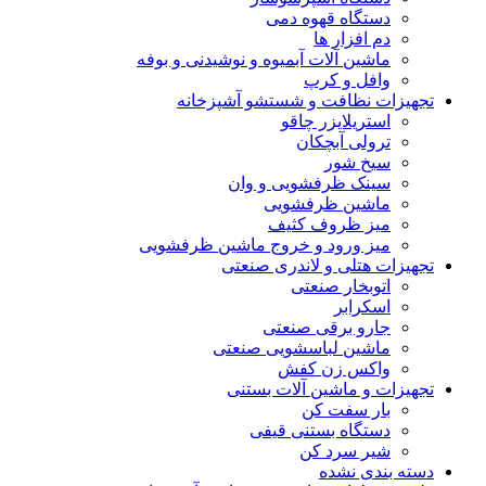
دستگاه قهوه دمی
دم افزار ها
ماشین آلات آبمیوه و نوشیدنی و بوفه
وافل و کرپ
تجهیزات نظافت و شستشو آشپزخانه
استریلایزر چاقو
ترولی آبچکان
سیخ شور
سینک ظرفشویی و وان
ماشین ظرفشویی
میز ظروف کثیف
میز ورود و خروج ماشین ظرفشویی
تجهیزات هتلی و لاندری صنعتی
اتوبخار صنعتی
اسکرابر
جارو برقی صنعتی
ماشین لباسشویی صنعتی
واکس زن کفش
تجهیزات و ماشین آلات بستنی
بار سفت کن
دستگاه بستنی قیفی
شیر سرد کن
دسته بندی نشده