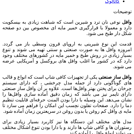
کاتالوگ
توضیحات
وافل
نوعی نان ترد و شیرین است که شباهت زیادی به بیسکویت
دارد و معمولا با قرارگیری خمیر مایه ای مخصوص بین دو صفحه
شکل دار طبخ می شود.
قدمت این نوع شیرینی به اروپای قرون وسطی باز می گردد.
امروزه وافل ها به صورت صنعتی و سنتی تهیه می شوند و تنوع
بسیار زیادی در روش طبخ و خمیر مایه در کشورهای مختلف وجود
دارد که در کشور ما اغلب وافل های بروکسل و آمریکایی عرضه
می شوند.
وافل ساز صنعتی
یکی از تجهیزات کافی شاپ است که انواع و قالب
های گوناگونی دارد از جمله مدل چرخشی ، که دارای سیستم
چرخان برای پختن بهتر وافل‌ها است. علاوه بر آن وافل ساز صنعتی
دارای تایمر نیز می باشد که زمان دقیق آماده سازی وافل‌ها را
نشان می‌دهد. این وسیله با دارا بودن المنت حرفه‌ای قابلیت تنظیم
دما را دارد. صفحات تفلون نچسب این امکان را فراهم می سازد تا
مایه ی وافل کم روغن یا بدون روغن در سریعترین زمان آماده شود.
مدل های مختلف این دستگاه ها نیز کاربرد بسیار زیادی برای
رستوران ها و کافی شاپ ها دارند و با دارا بودن تنوع اشکال مختلف
می‌توانند انواع وافل را آماده کنند.