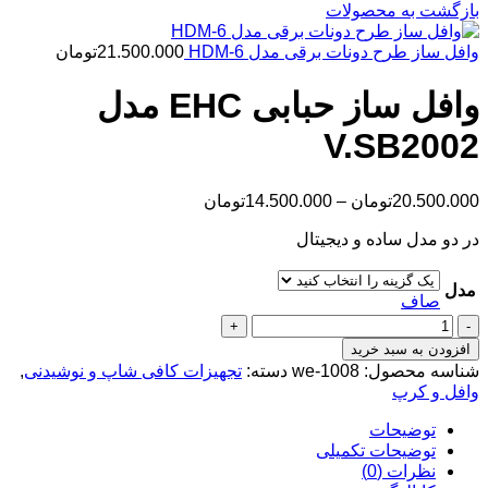
range:
بازگشت به محصولات
14.500.000تومان
through
وافل ساز طرح دونات برقی مدل HDM-6
21.500.000
تومان
20.500.000تومان
وافل ساز حبابی EHC مدل
V.SB2002
Price
20.500.000
تومان
–
14.500.000
تومان
range:
در دو مدل ساده و دیجیتال
14.500.000تومان
through
20.500.000تومان
مدل
صاف
وافل
ساز
افزودن به سبد خرید
حبابی
شناسه محصول:
we-1008
دسته:
تجهیزات کافی شاپ و نوشیدنی
,
EHC
وافل و کرپ
مدل
V.SB2002
توضیحات
عدد
توضیحات تکمیلی
نظرات (0)