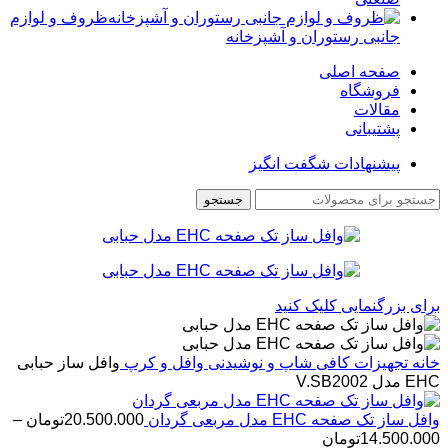
ظروف و لوازم
جانبی رستوران و آشپزخانه
صفحه اصلی
فروشگاه
مقالات
پشتیبانی
پیشنهادات شگفت انگیز
جستجو
برای بزرگنمایی کلیک کنید
خانه
تجهیزات کافی شاپ و نوشیدنی
وافل و کرپ
وافل ساز حبابی
EHC مدل V.SB2002
وافل ساز تک صفحه EHC مدل مربعی گردان
20.500.000
تومان
–
Price
14.500.000
تومان