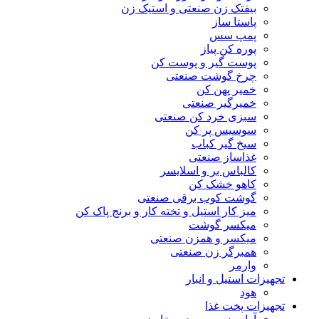
بیفتک زن صنعتی و استیک زن
پاستا ساز
پمپ سس
پوره کن پیاز
پوست گیر و پوست کن
چرخ گوشت صنعتی
خمیر پهن کن
خمیرگیر صنعتی
سبزی خرد کن صنعتی
سوسیس پر کن
سیخ گیر کباب
غذاساز صنعتی
کالباس بر و اسلایسر
کاهو خشک کن
گوشت کوب برقی صنعتی
میز کار استیل و تخته کار و برنج پاک کن
میکسر گوشت
میکسر و همزن صنعتی
همبرگر زن صنعتی
وارمر
تجهیزات استیل و انبار
هود
تجهیزات پخت غذا