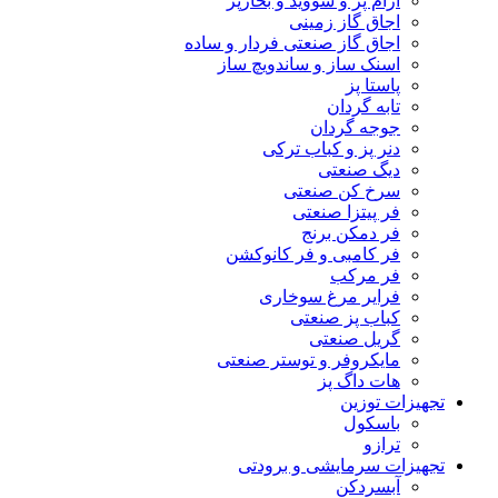
آرام پز و سووید و بخارپز
اجاق گاز زمینی
اجاق گاز صنعتی فردار و ساده
اسنک ساز و ساندویچ ساز
پاستا پز
تابه گردان
جوجه گردان
دنر پز و کباب ترکی
دیگ صنعتی
سرخ کن صنعتی
فر پیتزا صنعتی
فر دمکن برنج
فر کامبی و فر کانوکشن
فر مرکب
فرایر مرغ سوخاری
کباب پز صنعتی
گریل صنعتی
مایکروفر و توستر صنعتی
هات داگ پز
تجهیزات توزین
باسکول
ترازو
تجهیزات سرمایشی و برودتی
آبسردکن