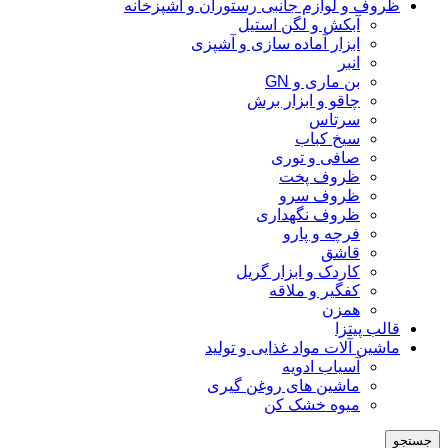
ظروف و لوازم جانبی رستوران و آشپزخانه
آبکش و لگن استیل
ابزار آماده سازی و آشپزی
انبر
بن ماری و GN
چاقو و ابزار برش
سرتاس
سیخ کباب
صافی و توری
ظروف پخت
ظروف سرو
ظروف نگهداری
فرچه و پارو
قاشق
کاردک و ابزار گریل
کفگیر و ملاقه
همزن
قالب پیتزا
ماشین آلات مواد غذایی و تولید
آسیاب ادویه
ماشین های روغن گیری
میوه خشک کن
جستجو