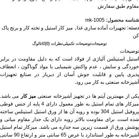
مقاوم طبق سفارش
شناسه محصول:
mk-1005
دسته:
تجهیزات آماده سازی غذا
,
میز کار استیل و تخته کار و برنج پاک
کن
توضیحات
توضیحات تکمیلی
نظرات (0)
کاتالوگ
توضیحات
استیل استینلس آلیاژی از فولاد است که به دلیل مقاومت در برابر
خوردگی و سایش ، عدم واکنش شیمیایی با مواد گوناگون ، انعطاف
پذیری پایین و قابلیت جوش آسان از دیرباز در صنایع تجهیزات
آشپزخانه صنعتی به کار می رود.
کی از مهمترین آیتم ها در تجهیز آشپزخانه صنعتی
میز کار
می باشد.
میزکار های تمام استیل به طور معمول دارای 4 پایه از جنس قوطی
پروفیل استیل 304 بوده و رویه آن ها از ورق استیل استینلس ساخته
شده است. برای مقاومت بالاتر رویه دارای یک جدار مقاوم میانی و
پوشش ورق از قسمت زیرین سه جداره می باشد. میزکار تمام استیل
آشپزخانه به طور استاندارد با عرض 65 سانتی متر و ارتفاع 90 سانتی