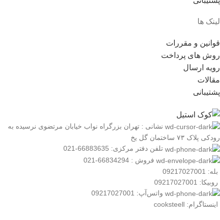
پشتیبانی
لینک ها
قوانین و مقررات
روش های پرداخت
رویه ارسال
مقالات
پشتیبانی
نشانی : تهران بزرگراه نواب خیابان مرتضوی نرسیده به
رودکی پلاک ۷۳ ساختمان گل یخ
تلفن دفتر مرکزی: 66883635-021
فروش : 66834294-021
بله: 09217027001
روبیکا: 09217027001
واتس‌آپ: 09217027001
اینستاگرام: cooksteell