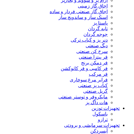
آرام پز و سووید و بخارپز
اجاق گاز زمینی
اجاق گاز صنعتی فردار و ساده
اسنک ساز و ساندویچ ساز
پاستا پز
تابه گردان
جوجه گردان
دنر پز و کباب ترکی
دیگ صنعتی
سرخ کن صنعتی
فر پیتزا صنعتی
فر دمکن برنج
فر کامبی و فر کانوکشن
فر مرکب
فرایر مرغ سوخاری
کباب پز صنعتی
گریل صنعتی
مایکروفر و توستر صنعتی
هات داگ پز
تجهیزات توزین
باسکول
ترازو
تجهیزات سرمایشی و برودتی
آبسردکن