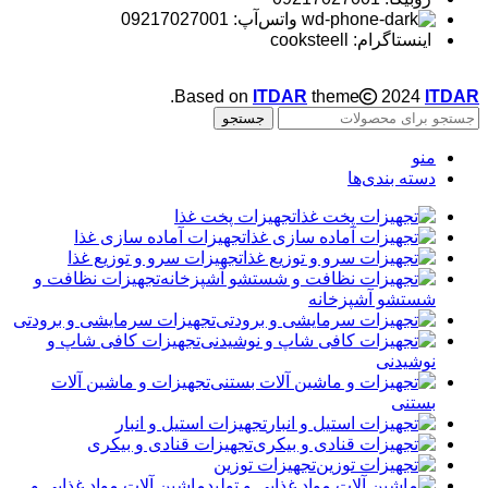
واتس‌آپ: 09217027001
اینستاگرام: cooksteell
.
Based on
ITDAR
theme
2024
ITDAR
جستجو
منو
دسته بندی‌ها
تجهیزات پخت غذا
تجهیزات آماده سازی غذا
تجهیزات سرو و توزیع غذا
تجهیزات نظافت و
شستشو آشپزخانه
تجهیزات سرمایشی و برودتی
تجهیزات کافی شاپ و
نوشیدنی
تجهیزات و ماشین آلات
بستنی
تجهیزات استیل و انبار
تجهیزات قنادی و بیکری
تجهیزات توزین
ماشین آلات مواد غذایی و