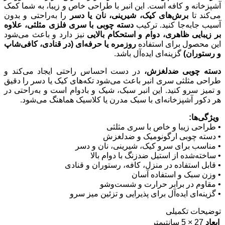
آشپزخانه و کافه است. این انبر با طراحی خاص و زیبا، به شما کمک
می‌کند تا
برش‌های کیک، شیرینی، نان یا دسر
را به‌راحتی و بدون
آسیب جابه‌جا کنید. ترکیب
دسته چوبی با سری فلزی مثلثی، علاوه
بر زیبایی ظاهری، دوام و استحکام بالایی
نیز دارد و باعث می‌شود
این محصول برای استفاده
روزمره یا حرفه‌ای (در قنادی، کافی‌شاپ
و رستوران)
گزینه‌ای ایده‌آل باشد.
دسته چوبی ضدلغزش،
در دست احساس راحتی ایجاد می‌کند و
طراحی مثلثی سری انبر باعث می‌شود تکه‌های کیک یا دسر را دقیق
و تمیز سرو کنید. این انبر سبک، شیک و بادوام است و به‌راحتی در
هر دکور آشپزخانه‌ای با سبک مدرن یا کلاسیک هماهنگ می‌شود.
ویژگی‌ها:
• طراحی زیبا و خاص با سری مثلثی
• دسته چوبی ارگونومیک و ضدلغزش
• مناسب برای سرو کیک، شیرینی، نان و دسر
• ساخته‌شده از استیل ضدزنگ با دوام بالا
• قابل استفاده در منزل، کافه، رستوران و قنادی
• وزن سبک و استفاده آسان
• مقاوم در برابر حرارت و شست‌وشو
• گزینه‌ای ایده‌آل برای پذیرایی و تزئین میز سرو
توضیحات تکمیلی
ابعاد
27 × 5 سانتیمتر