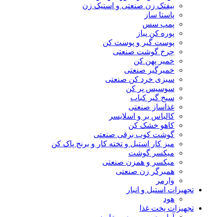
بیفتک زن صنعتی و استیک زن
پاستا ساز
پمپ سس
پوره کن پیاز
پوست گیر و پوست کن
چرخ گوشت صنعتی
خمیر پهن کن
خمیرگیر صنعتی
سبزی خرد کن صنعتی
سوسیس پر کن
سیخ گیر کباب
غذاساز صنعتی
کالباس بر و اسلایسر
کاهو خشک کن
گوشت کوب برقی صنعتی
میز کار استیل و تخته کار و برنج پاک کن
میکسر گوشت
میکسر و همزن صنعتی
همبرگر زن صنعتی
وارمر
تجهیزات استیل و انبار
هود
تجهیزات پخت غذا