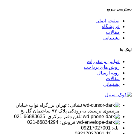
دسترسی سریع
صفحه اصلی
فروشگاه
مقالات
پشتیبانی
لینک ها
قوانین و مقررات
روش های پرداخت
رویه ارسال
مقالات
پشتیبانی
نشانی : تهران بزرگراه نواب خیابان
مرتضوی نرسیده به رودکی پلاک ۷۳ ساختمان گل یخ
تلفن دفتر مرکزی: 66883635-021
فروش : 66834294-021
بله: 09217027001
روبیکا: 09217027001