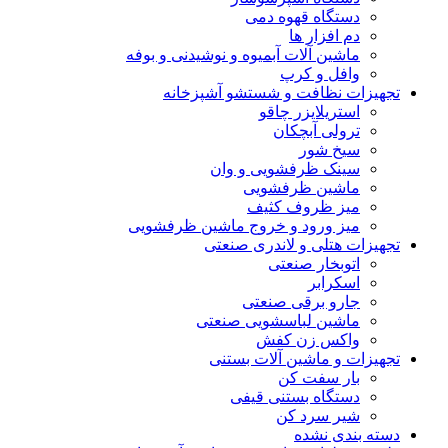
دستگاه قهوه دمی
دم افزار ها
ماشین آلات آبمیوه و نوشیدنی و بوفه
وافل و کرپ
تجهیزات نظافت و شستشو آشپزخانه
استریلایزر چاقو
ترولی آبچکان
سیخ شور
سینک ظرفشویی و وان
ماشین ظرفشویی
میز ظروف کثیف
میز ورود و خروج ماشین ظرفشویی
تجهیزات هتلی و لاندری صنعتی
اتوبخار صنعتی
اسکرابر
جارو برقی صنعتی
ماشین لباسشویی صنعتی
واکس زن کفش
تجهیزات و ماشین آلات بستنی
بار سفت کن
دستگاه بستنی قیفی
شیر سرد کن
دسته بندی نشده