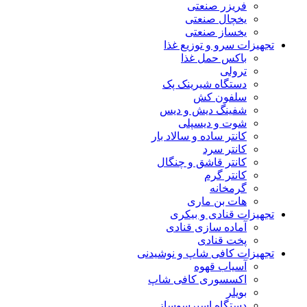
فریزر صنعتی
یخچال صنعتی
یخساز صنعتی
تجهیزات سرو و توزیع غذا
باکس حمل غذا
ترولی
دستگاه شیرینک پک
سلفون کش
شفینگ دیش و دیس
شوت و دیسپلی
کانتر ساده و سالاد بار
کانتر سرد
کانتر قاشق و چنگال
کانتر گرم
گرمخانه
هات بن ماری
تجهیزات قنادی و بیکری
آماده سازی قنادی
پخت قنادی
تجهیزات کافی شاپ و نوشیدنی
آسیاب قهوه
اکسسوری کافی شاپ
بویلر
دستگاه اسپرسوساز