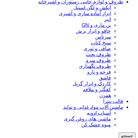
ظروف و لوازم جانبی رستوران و آشپزخانه
آبکش و لگن استیل
ابزار آماده سازی و آشپزی
انبر
بن ماری و GN
چاقو و ابزار برش
سرتاس
سیخ کباب
صافی و توری
ظروف پخت
ظروف سرو
ظروف نگهداری
فرچه و پارو
قاشق
کاردک و ابزار گریل
کفگیر و ملاقه
همزن
قالب پیتزا
ماشین آلات مواد غذایی و تولید
آسیاب ادویه
ماشین های روغن گیری
میوه خشک کن
جستجو