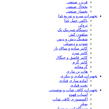
فریزر صنعتی
یخچال صنعتی
یخساز صنعتی
تجهیزات سرو و توزیع غذا
باکس حمل غذا
ترولی
دستگاه شیرینک پک
سلفون کش
شفینگ دیش و دیس
شوت و دیسپلی
کانتر ساده و سالاد بار
کانتر سرد
کانتر قاشق و چنگال
کانتر گرم
گرمخانه
هات بن ماری
تجهیزات قنادی و بیکری
آماده سازی قنادی
پخت قنادی
تجهیزات کافی شاپ و نوشیدنی
آسیاب قهوه
اکسسوری کافی شاپ
بویلر
دستگاه اسپرسوساز