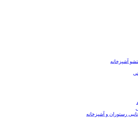
شو آشپزخانه
نی
ی
نبی رستوران و آشپزخانه