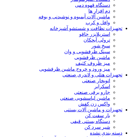
دستگاه قهوه دمی
دم افزار ها
ماشین آلات آبمیوه و نوشیدنی و بوفه
وافل و کرپ
تجهیزات نظافت و شستشو آشپزخانه
استریلایزر چاقو
ترولی آبچکان
سیخ شور
سینک ظرفشویی و وان
ماشین ظرفشویی
میز ظروف کثیف
میز ورود و خروج ماشین ظرفشویی
تجهیزات هتلی و لاندری صنعتی
اتوبخار صنعتی
اسکرابر
جارو برقی صنعتی
ماشین لباسشویی صنعتی
واکس زن کفش
تجهیزات و ماشین آلات بستنی
بار سفت کن
دستگاه بستنی قیفی
شیر سرد کن
دسته بندی نشده