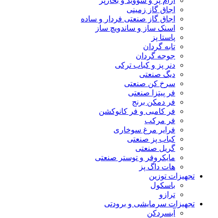
آرام پز و سووید و بخارپز
اجاق گاز زمینی
اجاق گاز صنعتی فردار و ساده
اسنک ساز و ساندویچ ساز
پاستا پز
تابه گردان
جوجه گردان
دنر پز و کباب ترکی
دیگ صنعتی
سرخ کن صنعتی
فر پیتزا صنعتی
فر دمکن برنج
فر کامبی و فر کانوکشن
فر مرکب
فرایر مرغ سوخاری
کباب پز صنعتی
گریل صنعتی
مایکروفر و توستر صنعتی
هات داگ پز
تجهیزات توزین
باسکول
ترازو
تجهیزات سرمایشی و برودتی
آبسردکن