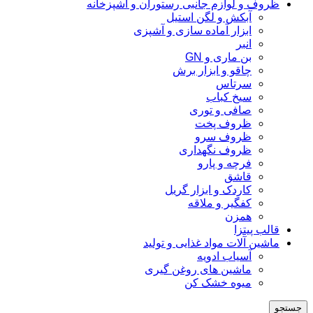
ظروف و لوازم جانبی رستوران و آشپزخانه
آبکش و لگن استیل
ابزار آماده سازی و آشپزی
انبر
بن ماری و GN
چاقو و ابزار برش
سرتاس
سیخ کباب
صافی و توری
ظروف پخت
ظروف سرو
ظروف نگهداری
فرچه و پارو
قاشق
کاردک و ابزار گریل
کفگیر و ملاقه
همزن
قالب پیتزا
ماشین آلات مواد غذایی و تولید
آسیاب ادویه
ماشین های روغن گیری
میوه خشک کن
جستجو