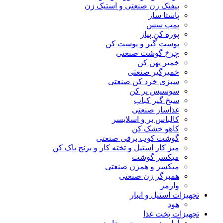
بیفتک زن صنعتی و استیک زن
پاستا ساز
پمپ سس
پوره کن پیاز
پوست گیر و پوست کن
چرخ گوشت صنعتی
خمیر پهن کن
خمیرگیر صنعتی
سبزی خرد کن صنعتی
سوسیس پر کن
سیخ گیر کباب
غذاساز صنعتی
کالباس بر و اسلایسر
کاهو خشک کن
گوشت کوب برقی صنعتی
میز کار استیل و تخته کار و برنج پاک کن
میکسر گوشت
میکسر و همزن صنعتی
همبرگر زن صنعتی
وارمر
تجهیزات استیل و انبار
هود
تجهیزات پخت غذا