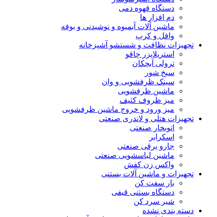
دستگاه قهوه دمی
دم افزار ها
ماشین آلات آبمیوه و نوشیدنی و بوفه
وافل و کرپ
تجهیزات نظافت و شستشو آشپزخانه
استریلایزر چاقو
ترولی آبچکان
سیخ شور
سینک ظرفشویی و وان
ماشین ظرفشویی
میز ظروف کثیف
میز ورود و خروج ماشین ظرفشویی
تجهیزات هتلی و لاندری صنعتی
اتوبخار صنعتی
اسکرابر
جارو برقی صنعتی
ماشین لباسشویی صنعتی
واکس زن کفش
تجهیزات و ماشین آلات بستنی
بار سفت کن
دستگاه بستنی قیفی
شیر سرد کن
دسته بندی نشده