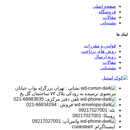
صفحه اصلی
فروشگاه
مقالات
پشتیبانی
لینک ها
قوانین و مقررات
روش های پرداخت
رویه ارسال
مقالات
پشتیبانی
نشانی : تهران بزرگراه نواب خیابان
مرتضوی نرسیده به رودکی پلاک ۷۳ ساختمان گل یخ
تلفن دفتر مرکزی: 66883635-021
فروش : 66834294-021
بله: 09217027001
روبیکا: 09217027001
واتس‌آپ: 09217027001
اینستاگرام: cooksteell