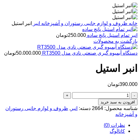
خانه
ظروف و لوازم جانبی رستوران و آشپزخانه
انبر
انبر استیل
انبر تمام استیل پانچ ساده
250.000
تومان
بازگشت به محصولات
دستگاه آبمیوه گیری صنعتی نادی مدل RT3500
50.000.000
تومان
انبر استیل
390.000
تومان
انبر
استیل
افزودن به سبد خرید
عدد
شناسه محصول:
2664
دسته:
انبر
,
ظروف و لوازم جانبی رستوران
و آشپزخانه
نظرات (0)
کاتالوگ