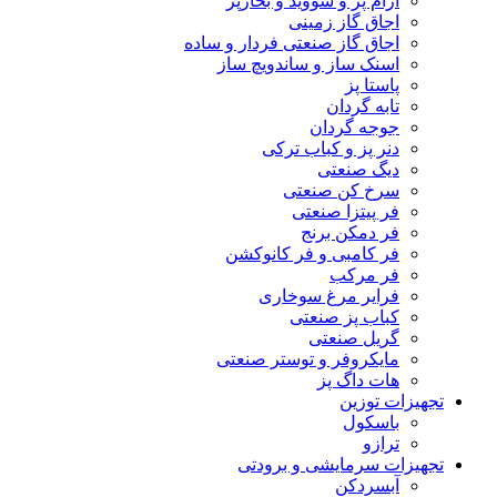
آرام پز و سووید و بخارپز
اجاق گاز زمینی
اجاق گاز صنعتی فردار و ساده
اسنک ساز و ساندویچ ساز
پاستا پز
تابه گردان
جوجه گردان
دنر پز و کباب ترکی
دیگ صنعتی
سرخ کن صنعتی
فر پیتزا صنعتی
فر دمکن برنج
فر کامبی و فر کانوکشن
فر مرکب
فرایر مرغ سوخاری
کباب پز صنعتی
گریل صنعتی
مایکروفر و توستر صنعتی
هات داگ پز
تجهیزات توزین
باسکول
ترازو
تجهیزات سرمایشی و برودتی
آبسردکن