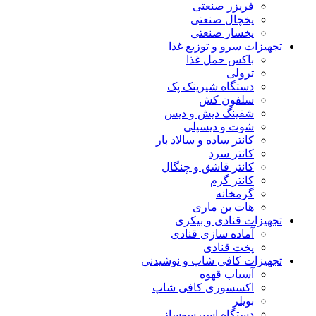
فریزر صنعتی
یخچال صنعتی
یخساز صنعتی
تجهیزات سرو و توزیع غذا
باکس حمل غذا
ترولی
دستگاه شیرینک پک
سلفون کش
شفینگ دیش و دیس
شوت و دیسپلی
کانتر ساده و سالاد بار
کانتر سرد
کانتر قاشق و چنگال
کانتر گرم
گرمخانه
هات بن ماری
تجهیزات قنادی و بیکری
آماده سازی قنادی
پخت قنادی
تجهیزات کافی شاپ و نوشیدنی
آسیاب قهوه
اکسسوری کافی شاپ
بویلر
دستگاه اسپرسوساز