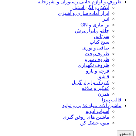
ظروف و لوازم جانبی رستوران و آشپزخانه
آبکش و لگن استیل
ابزار آماده سازی و آشپزی
انبر
بن ماری و GN
چاقو و ابزار برش
سرتاس
سیخ کباب
صافی و توری
ظروف پخت
ظروف سرو
ظروف نگهداری
فرچه و پارو
قاشق
کاردک و ابزار گریل
کفگیر و ملاقه
همزن
قالب پیتزا
ماشین آلات مواد غذایی و تولید
آسیاب ادویه
ماشین های روغن گیری
میوه خشک کن
جستجو