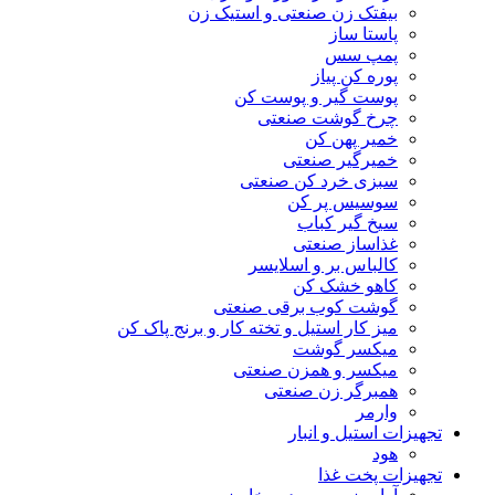
بیفتک زن صنعتی و استیک زن
پاستا ساز
پمپ سس
پوره کن پیاز
پوست گیر و پوست کن
چرخ گوشت صنعتی
خمیر پهن کن
خمیرگیر صنعتی
سبزی خرد کن صنعتی
سوسیس پر کن
سیخ گیر کباب
غذاساز صنعتی
کالباس بر و اسلایسر
کاهو خشک کن
گوشت کوب برقی صنعتی
میز کار استیل و تخته کار و برنج پاک کن
میکسر گوشت
میکسر و همزن صنعتی
همبرگر زن صنعتی
وارمر
تجهیزات استیل و انبار
هود
تجهیزات پخت غذا