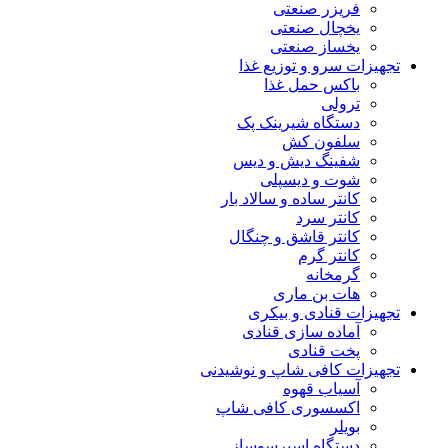
فریزر صنعتی
یخچال صنعتی
یخساز صنعتی
تجهیزات سرو و توزیع غذا
باکس حمل غذا
ترولی
دستگاه شیرینک پک
سلفون کش
شفینگ دیش و دیس
شوت و دیسپلی
کانتر ساده و سالاد بار
کانتر سرد
کانتر قاشق و چنگال
کانتر گرم
گرمخانه
هات بن ماری
تجهیزات قنادی و بیکری
آماده سازی قنادی
پخت قنادی
تجهیزات کافی شاپ و نوشیدنی
آسیاب قهوه
اکسسوری کافی شاپ
بویلر
دستگاه اسپرسوساز