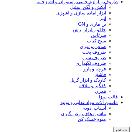
ظروف و لوازم جانبی رستوران و آشپزخانه
آبکش و لگن استیل
ابزار آماده سازی و آشپزی
انبر
بن ماری و GN
چاقو و ابزار برش
سرتاس
سیخ کباب
صافی و توری
ظروف پخت
ظروف سرو
ظروف نگهداری
فرچه و پارو
قاشق
کاردک و ابزار گریل
کفگیر و ملاقه
همزن
قالب پیتزا
ماشین آلات مواد غذایی و تولید
آسیاب ادویه
ماشین های روغن گیری
میوه خشک کن
جستجو