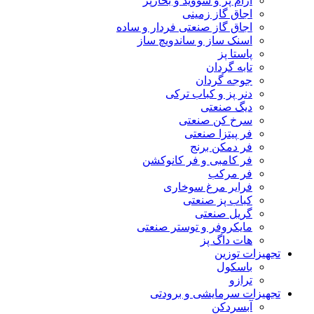
آرام پز و سووید و بخارپز
اجاق گاز زمینی
اجاق گاز صنعتی فردار و ساده
اسنک ساز و ساندویچ ساز
پاستا پز
تابه گردان
جوجه گردان
دنر پز و کباب ترکی
دیگ صنعتی
سرخ کن صنعتی
فر پیتزا صنعتی
فر دمکن برنج
فر کامبی و فر کانوکشن
فر مرکب
فرایر مرغ سوخاری
کباب پز صنعتی
گریل صنعتی
مایکروفر و توستر صنعتی
هات داگ پز
تجهیزات توزین
باسکول
ترازو
تجهیزات سرمایشی و برودتی
آبسردکن