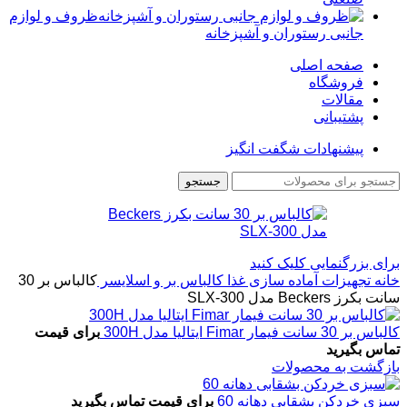
ظروف و لوازم
جانبی رستوران و آشپزخانه
صفحه اصلی
فروشگاه
مقالات
پشتیبانی
پیشنهادات شگفت انگیز
جستجو
برای بزرگنمایی کلیک کنید
خانه
تجهیزات آماده سازی غذا
کالباس بر و اسلایسر
کالباس بر 30
سانت بکرز Beckers مدل SLX-300
کالباس بر 30 سانت فیمار Fimar ایتالیا مدل 300H
برای قیمت
تماس بگیرید
بازگشت به محصولات
سبزی خردکن بشقابی دهانه 60
برای قیمت تماس بگیرید