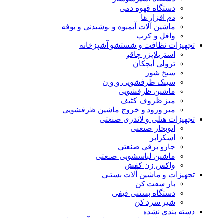
دستگاه قهوه دمی
دم افزار ها
ماشین آلات آبمیوه و نوشیدنی و بوفه
وافل و کرپ
تجهیزات نظافت و شستشو آشپزخانه
استریلایزر چاقو
ترولی آبچکان
سیخ شور
سینک ظرفشویی و وان
ماشین ظرفشویی
میز ظروف کثیف
میز ورود و خروج ماشین ظرفشویی
تجهیزات هتلی و لاندری صنعتی
اتوبخار صنعتی
اسکرابر
جارو برقی صنعتی
ماشین لباسشویی صنعتی
واکس زن کفش
تجهیزات و ماشین آلات بستنی
بار سفت کن
دستگاه بستنی قیفی
شیر سرد کن
دسته بندی نشده