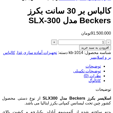
کالباس بر 30 سانت بکرز
Beckers مدل SLX-300
91.500.000
تومان
کالباس
بر
افزودن به سبد خرید
30
شناسه محصول:
kb-1014
دسته:
تجهیزات آماده سازی غذا
,
کالباس
سانت
بر و اسلایسر
بکرز
Beckers
توضیحات
مدل
توضیحات تکمیلی
SLX-
نظرات (0)
300
کاتالوگ
عدد
توضیحات
اسلایسر بکرز Beckers مدل SLX300
از نوع دستی محصول
کشور چین تحت لیسانس کمپانی بکرز ایتالیا می باشد.
بدنه ساخته شده از آلومینیوم آنادایز یکپارچه و کیفیت بالای