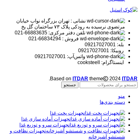
نشانی : تهران بزرگراه نواب خیابان
مرتضوی نرسیده به رودکی پلاک ۷۳ ساختمان گل یخ
تلفن دفتر مرکزی: 66883635-021
فروش : 66834294-021
بله: 09217027001
روبیکا: 09217027001
واتس‌آپ: 09217027001
اینستاگرام: cooksteell
.
Based on
ITDAR
theme
2024
ITDAR
جستجو
منو
دسته بندی‌ها
تجهیزات پخت غذا
تجهیزات آماده سازی غذا
تجهیزات سرو و توزیع غذا
تجهیزات نظافت و
شستشو آشپزخانه