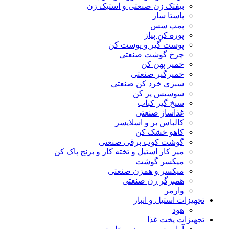
بیفتک زن صنعتی و استیک زن
پاستا ساز
پمپ سس
پوره کن پیاز
پوست گیر و پوست کن
چرخ گوشت صنعتی
خمیر پهن کن
خمیرگیر صنعتی
سبزی خرد کن صنعتی
سوسیس پر کن
سیخ گیر کباب
غذاساز صنعتی
کالباس بر و اسلایسر
کاهو خشک کن
گوشت کوب برقی صنعتی
میز کار استیل و تخته کار و برنج پاک کن
میکسر گوشت
میکسر و همزن صنعتی
همبرگر زن صنعتی
وارمر
تجهیزات استیل و انبار
هود
تجهیزات پخت غذا