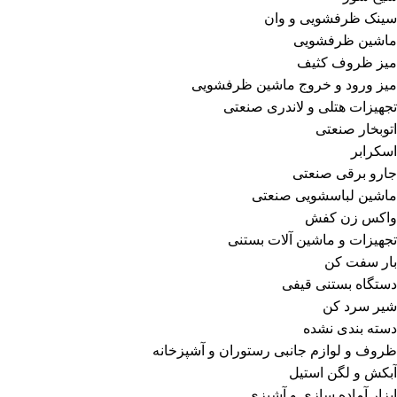
سینک ظرفشویی و وان
ماشین ظرفشویی
میز ظروف کثیف
میز ورود و خروج ماشین ظرفشویی
تجهیزات هتلی و لاندری صنعتی
اتوبخار صنعتی
اسکرابر
جارو برقی صنعتی
ماشین لباسشویی صنعتی
واکس زن کفش
تجهیزات و ماشین آلات بستنی
بار سفت کن
دستگاه بستنی قیفی
شیر سرد کن
دسته بندی نشده
ظروف و لوازم جانبی رستوران و آشپزخانه
آبکش و لگن استیل
ابزار آماده سازی و آشپزی