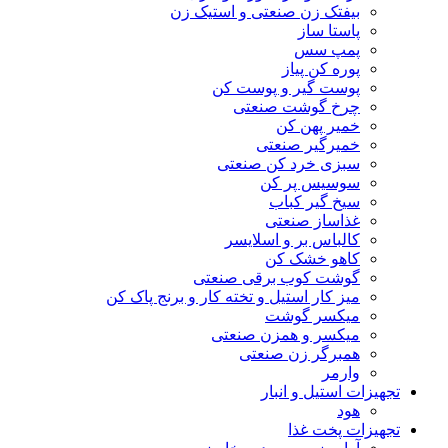
بیفتک زن صنعتی و استیک زن
پاستا ساز
پمپ سس
پوره کن پیاز
پوست گیر و پوست کن
چرخ گوشت صنعتی
خمیر پهن کن
خمیرگیر صنعتی
سبزی خرد کن صنعتی
سوسیس پر کن
سیخ گیر کباب
غذاساز صنعتی
کالباس بر و اسلایسر
کاهو خشک کن
گوشت کوب برقی صنعتی
میز کار استیل و تخته کار و برنج پاک کن
میکسر گوشت
میکسر و همزن صنعتی
همبرگر زن صنعتی
وارمر
تجهیزات استیل و انبار
هود
تجهیزات پخت غذا