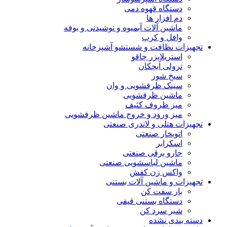
دستگاه قهوه دمی
دم افزار ها
ماشین آلات آبمیوه و نوشیدنی و بوفه
وافل و کرپ
تجهیزات نظافت و شستشو آشپزخانه
استریلایزر چاقو
ترولی آبچکان
سیخ شور
سینک ظرفشویی و وان
ماشین ظرفشویی
میز ظروف کثیف
میز ورود و خروج ماشین ظرفشویی
تجهیزات هتلی و لاندری صنعتی
اتوبخار صنعتی
اسکرابر
جارو برقی صنعتی
ماشین لباسشویی صنعتی
واکس زن کفش
تجهیزات و ماشین آلات بستنی
بار سفت کن
دستگاه بستنی قیفی
شیر سرد کن
دسته بندی نشده