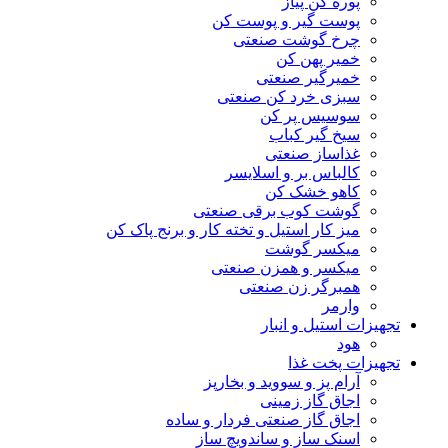
پوره کن پیاز
پوست گیر و پوست کن
چرخ گوشت صنعتی
خمیر پهن کن
خمیرگیر صنعتی
سبزی خرد کن صنعتی
سوسیس پر کن
سیخ گیر کباب
غذاساز صنعتی
کالباس بر و اسلایسر
کاهو خشک کن
گوشت کوب برقی صنعتی
میز کار استیل و تخته کار و برنج پاک کن
میکسر گوشت
میکسر و همزن صنعتی
همبرگر زن صنعتی
وارمر
تجهیزات استیل و انبار
هود
تجهیزات پخت غذا
آرام پز و سووید و بخارپز
اجاق گاز زمینی
اجاق گاز صنعتی فردار و ساده
اسنک ساز و ساندویچ ساز