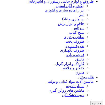
ظروف و لوازم جانبی رستوران و آشپزخانه
آبکش و لگن استیل
ابزار آماده سازی و آشپزی
انبر
بن ماری و GN
چاقو و ابزار برش
سرتاس
سیخ کباب
صافی و توری
ظروف پخت
ظروف سرو
ظروف نگهداری
فرچه و پارو
قاشق
کاردک و ابزار گریل
کفگیر و ملاقه
همزن
قالب پیتزا
ماشین آلات مواد غذایی و تولید
آسیاب ادویه
ماشین های روغن گیری
میوه خشک کن
جستجو