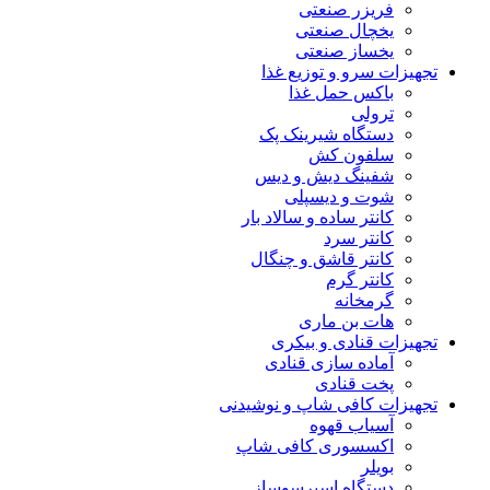
فریزر صنعتی
یخچال صنعتی
یخساز صنعتی
تجهیزات سرو و توزیع غذا
باکس حمل غذا
ترولی
دستگاه شیرینک پک
سلفون کش
شفینگ دیش و دیس
شوت و دیسپلی
کانتر ساده و سالاد بار
کانتر سرد
کانتر قاشق و چنگال
کانتر گرم
گرمخانه
هات بن ماری
تجهیزات قنادی و بیکری
آماده سازی قنادی
پخت قنادی
تجهیزات کافی شاپ و نوشیدنی
آسیاب قهوه
اکسسوری کافی شاپ
بویلر
دستگاه اسپرسوساز