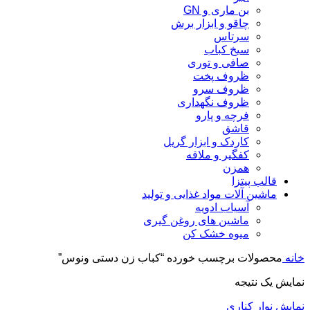
بن ماری و GN
چاقو و ابزار برش
سرتاس
سیخ کباب
صافی و توری
ظروف پخت
ظروف سرو
ظروف نگهداری
فرچه و پارو
قاشق
کاردک و ابزار گریل
کفگیر و ملاقه
همزن
قالب پیتزا
ماشین آلات مواد غذایی و تولید
آسیاب ادویه
ماشین های روغن گیری
میوه خشک کن
خانه
محصولات برچسب خورده “کباب زن دستی ونوس”
نمایش یک نتیجه
نمایش نوار کناری