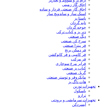
آرام پز و سووید و بخارپز
اجاق گاز زمینی
اجاق گاز صنعتی فردار و ساده
اسنک ساز و ساندویچ ساز
پاستا پز
تابه گردان
جوجه گردان
دنر پز و کباب ترکی
دیگ صنعتی
سرخ کن صنعتی
فر پیتزا صنعتی
فر دمکن برنج
فر کامبی و فر کانوکشن
فر مرکب
فرایر مرغ سوخاری
کباب پز صنعتی
گریل صنعتی
مایکروفر و توستر صنعتی
هات داگ پز
تجهیزات توزین
باسکول
ترازو
تجهیزات سرمایشی و برودتی
آبسردکن