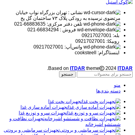
نشانی : تهران بزرگراه نواب خیابان
مرتضوی نرسیده به رودکی پلاک ۷۳ ساختمان گل یخ
تلفن دفتر مرکزی: 66883635-021
فروش : 66834294-021
بله: 09217027001
روبیکا: 09217027001
واتس‌آپ: 09217027001
اینستاگرام: cooksteell
.
Based on
ITDAR
theme
2024
ITDAR
جستجو
منو
دسته بندی‌ها
تجهیزات پخت غذا
تجهیزات آماده سازی غذا
تجهیزات سرو و توزیع غذا
تجهیزات نظافت و
شستشو آشپزخانه
تجهیزات سرمایشی و برودتی