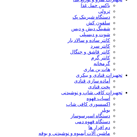
باکس حمل غذا
ترولی
دستگاه شیرینک پک
سلفون کش
شفینگ دیش و دیس
شوت و دیسپلی
کانتر ساده و سالاد بار
کانتر سرد
کانتر قاشق و چنگال
کانتر گرم
گرمخانه
هات بن ماری
تجهیزات قنادی و بیکری
آماده سازی قنادی
پخت قنادی
تجهیزات کافی شاپ و نوشیدنی
آسیاب قهوه
اکسسوری کافی شاپ
بویلر
دستگاه اسپرسوساز
دستگاه قهوه دمی
دم افزار ها
ماشین آلات آبمیوه و نوشیدنی و بوفه