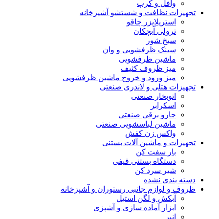
وافل و کرپ
تجهیزات نظافت و شستشو آشپزخانه
استریلایزر چاقو
ترولی آبچکان
سیخ شور
سینک ظرفشویی و وان
ماشین ظرفشویی
میز ظروف کثیف
میز ورود و خروج ماشین ظرفشویی
تجهیزات هتلی و لاندری صنعتی
اتوبخار صنعتی
اسکرابر
جارو برقی صنعتی
ماشین لباسشویی صنعتی
واکس زن کفش
تجهیزات و ماشین آلات بستنی
بار سفت کن
دستگاه بستنی قیفی
شیر سرد کن
دسته بندی نشده
ظروف و لوازم جانبی رستوران و آشپزخانه
آبکش و لگن استیل
ابزار آماده سازی و آشپزی
انبر