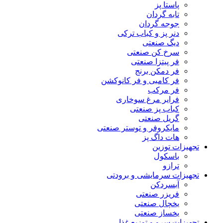
پاستا پز
تابه گردان
جوجه گردان
دنر پز و کباب ترکی
دیگ صنعتی
سرخ کن صنعتی
فر پیتزا صنعتی
فر دمکن برنج
فر کامبی و فر کانوکشن
فر مرکب
فرایر مرغ سوخاری
کباب پز صنعتی
گریل صنعتی
مایکروفر و توستر صنعتی
هات داگ پز
تجهیزات توزین
باسکول
ترازو
تجهیزات سرمایشی و برودتی
آبسردکن
فریزر صنعتی
یخچال صنعتی
یخساز صنعتی
تجهیزات سرو و توزیع غذا