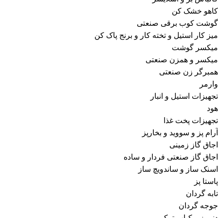
کاهو خشک کن
گوشت کوب برقی صنعتی
میز کار استیل و تخته کار و برنج پاک کن
میکسر گوشت
میکسر و همزن صنعتی
همبرگر زن صنعتی
وارمر
تجهیزات استیل و انبار
هود
تجهیزات پخت غذا
آرام پز و سووید و بخارپز
اجاق گاز زمینی
اجاق گاز صنعتی فردار و ساده
اسنک ساز و ساندویچ ساز
پاستا پز
تابه گردان
جوجه گردان
دنر پز و کباب ترکی