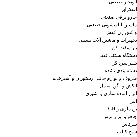
اتوبخار صنعتی
اسکرابر
جارو برقی صنعتی
ماشین لباسشویی صنعتی
واکس زن کفش
تجهیزات و ماشین آلات بستنی
بار سفت کن
دستگاه بستنی قیفی
شیر سرد کن
دسته بندی نشده
ظروف و لوازم جانبی رستوران و آشپزخانه
آبکش و لگن استیل
ابزار آماده سازی و آشپزی
انبر
بن ماری و GN
چاقو و ابزار برش
سرتاس
سیخ کباب