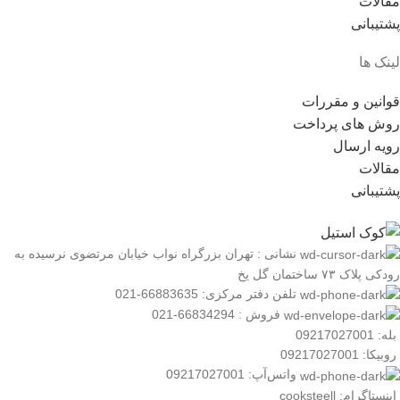
مقالات
پشتیبانی
لینک ها
قوانین و مقررات
روش های پرداخت
رویه ارسال
مقالات
پشتیبانی
نشانی : تهران بزرگراه نواب خیابان مرتضوی نرسیده به
رودکی پلاک ۷۳ ساختمان گل یخ
تلفن دفتر مرکزی: 66883635-021
فروش : 66834294-021
بله: 09217027001
روبیکا: 09217027001
واتس‌آپ: 09217027001
اینستاگرام: cooksteell