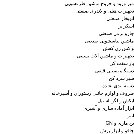
میز ورود و خروج ماشین ظرفشویی
تجهیزات هتلی و لاندری صنعتی
اتوبخار صنعتی
اسکرابر
جارو برقی صنعتی
ماشین لباسشویی صنعتی
واکس زن کفش
تجهیزات و ماشین آلات بستنی
بار سفت کن
دستگاه بستنی قیفی
شیر سرد کن
دسته بندی نشده
ظروف و لوازم جانبی رستوران و آشپزخانه
آبکش و لگن استیل
ابزار آماده سازی و آشپزی
انبر
بن ماری و GN
چاقو و ابزار برش