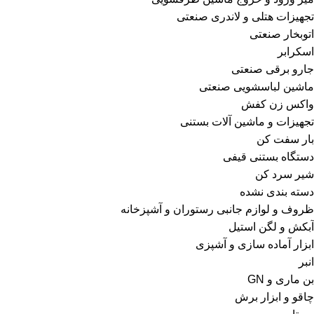
تجهیزات هتلی و لاندری صنعتی
اتوبخار صنعتی
اسکرابر
جارو برقی صنعتی
ماشین لباسشویی صنعتی
واکس زن کفش
تجهیزات و ماشین آلات بستنی
بار سفت کن
دستگاه بستنی قیفی
شیر سرد کن
دسته بندی نشده
ظروف و لوازم جانبی رستوران و آشپزخانه
آبکش و لگن استیل
ابزار آماده سازی و آشپزی
انبر
بن ماری و GN
چاقو و ابزار برش