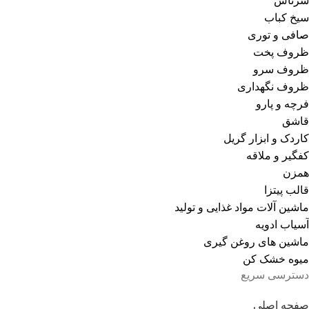
سرتاس
سیخ کباب
صافی و توری
ظروف پخت
ظروف سرو
ظروف نگهداری
فرچه و پارو
قاشق
کاردک و ابزار گریل
کفگیر و ملاقه
همزن
قالب پیتزا
ماشین آلات مواد غذایی و تولید
آسیاب ادویه
ماشین های روغن گیری
میوه خشک کن
دسترسی سریع
صفحه اصلی