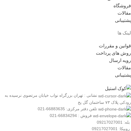
فروشگاه
مقالات
پشتیبانی
لینک ها
قوانین و مقررات
روش های پرداخت
رویه ارسال
مقالات
پشتیبانی
نشانی : تهران بزرگراه نواب خیابان مرتضوی نرسیده به
رودکی پلاک ۷۳ ساختمان گل یخ
تلفن دفتر مرکزی: 66883635-021
فروش : 66834294-021
بله: 09217027001
روبیکا: 09217027001