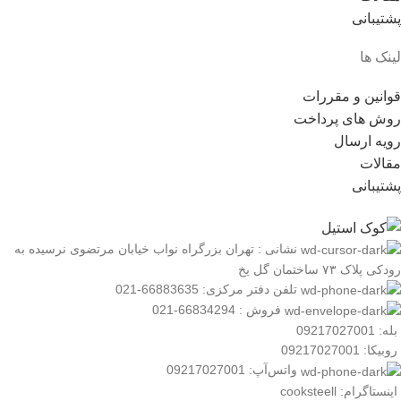
پشتیبانی
لینک ها
قوانین و مقررات
روش های پرداخت
رویه ارسال
مقالات
پشتیبانی
نشانی : تهران بزرگراه نواب خیابان مرتضوی نرسیده به
رودکی پلاک ۷۳ ساختمان گل یخ
تلفن دفتر مرکزی: 66883635-021
فروش : 66834294-021
بله: 09217027001
روبیکا: 09217027001
واتس‌آپ: 09217027001
اینستاگرام: cooksteell