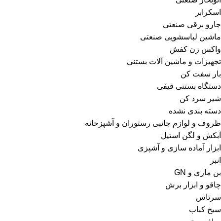
اسکرابر
جارو برقی صنعتی
ماشین لباسشویی صنعتی
واکس زن کفش
تجهیزات و ماشین آلات بستنی
بار سفت کن
دستگاه بستنی قیفی
شیر سرد کن
دسته بندی نشده
ظروف و لوازم جانبی رستوران و آشپزخانه
آبکش و لگن استیل
ابزار آماده سازی و آشپزی
انبر
بن ماری و GN
چاقو و ابزار برش
سرتاس
سیخ کباب