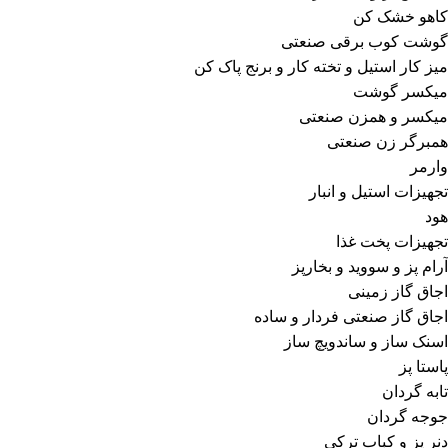
کاهو خشک کن
گوشت کوب برقی صنعتی
میز کار استیل و تخته کار و برنج پاک کن
میکسر گوشت
میکسر و همزن صنعتی
همبرگر زن صنعتی
وارمر
تجهیزات استیل و انبار
هود
تجهیزات پخت غذا
آرام پز و سووید و بخارپز
اجاق گاز زمینی
اجاق گاز صنعتی فردار و ساده
اسنک ساز و ساندویچ ساز
پاستا پز
تابه گردان
جوجه گردان
دنر پز و کباب ترکی