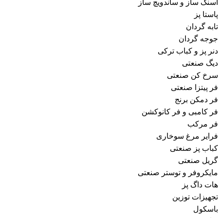
اسنک ساز و ساندویچ ساز
پاستا پز
تابه گردان
جوجه گردان
دنر پز و کباب ترکی
دیگ صنعتی
سرخ کن صنعتی
فر پیتزا صنعتی
فر دمکن برنج
فر کامبی و فر کانوکشن
فر مرکب
فرایر مرغ سوخاری
کباب پز صنعتی
گریل صنعتی
مایکروفر و توستر صنعتی
هات داگ پز
تجهیزات توزین
باسکول