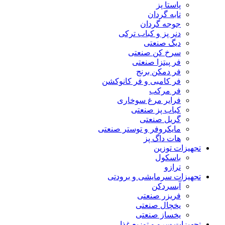
پاستا پز
تابه گردان
جوجه گردان
دنر پز و کباب ترکی
دیگ صنعتی
سرخ کن صنعتی
فر پیتزا صنعتی
فر دمکن برنج
فر کامبی و فر کانوکشن
فر مرکب
فرایر مرغ سوخاری
کباب پز صنعتی
گریل صنعتی
مایکروفر و توستر صنعتی
هات داگ پز
تجهیزات توزین
باسکول
ترازو
تجهیزات سرمایشی و برودتی
آبسردکن
فریزر صنعتی
یخچال صنعتی
یخساز صنعتی
تجهیزات سرو و توزیع غذا