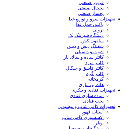
فریزر صنعتی
یخچال صنعتی
یخساز صنعتی
تجهیزات سرو و توزیع غذا
باکس حمل غذا
ترولی
دستگاه شیرینک پک
سلفون کش
شفینگ دیش و دیس
شوت و دیسپلی
کانتر ساده و سالاد بار
کانتر سرد
کانتر قاشق و چنگال
کانتر گرم
گرمخانه
هات بن ماری
تجهیزات قنادی و بیکری
آماده سازی قنادی
پخت قنادی
تجهیزات کافی شاپ و نوشیدنی
آسیاب قهوه
اکسسوری کافی شاپ
بویلر
دستگاه اسپرسوساز