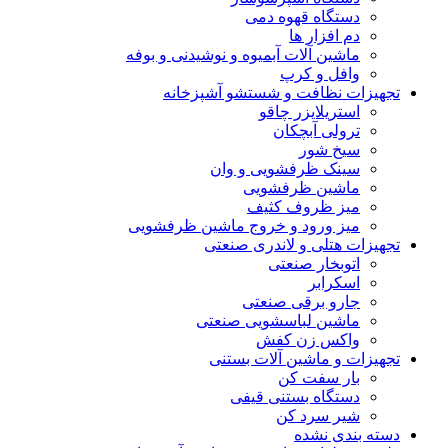
دستگاه قهوه دمی
دم افزار ها
ماشین آلات آبمیوه و نوشیدنی و بوفه
وافل و کرپ
تجهیزات نظافت و شستشو آشپزخانه
استریلایزر چاقو
ترولی آبچکان
سیخ شور
سینک ظرفشویی و وان
ماشین ظرفشویی
میز ظروف کثیف
میز ورود و خروج ماشین ظرفشویی
تجهیزات هتلی و لاندری صنعتی
اتوبخار صنعتی
اسکرابر
جارو برقی صنعتی
ماشین لباسشویی صنعتی
واکس زن کفش
تجهیزات و ماشین آلات بستنی
بار سفت کن
دستگاه بستنی قیفی
شیر سرد کن
دسته بندی نشده