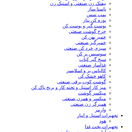
بیفتک زن صنعتی و استیک زن
پاستا ساز
پمپ سس
پوره کن پیاز
پوست گیر و پوست کن
چرخ گوشت صنعتی
خمیر پهن کن
خمیرگیر صنعتی
سبزی خرد کن صنعتی
سوسیس پر کن
سیخ گیر کباب
غذاساز صنعتی
کالباس بر و اسلایسر
کاهو خشک کن
گوشت کوب برقی صنعتی
میز کار استیل و تخته کار و برنج پاک کن
میکسر گوشت
میکسر و همزن صنعتی
همبرگر زن صنعتی
وارمر
تجهیزات استیل و انبار
هود
تجهیزات پخت غذا