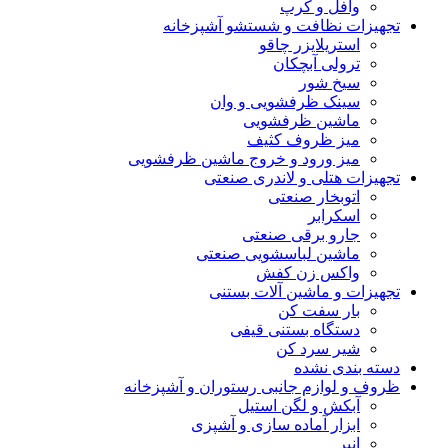
وافل و کرپ
تجهیزات نظافت و شستشو آشپزخانه
استریلایزر چاقو
ترولی آبچکان
سیخ شور
سینک ظرفشویی و وان
ماشین ظرفشویی
میز ظروف کثیف
میز ورود و خروج ماشین ظرفشویی
تجهیزات هتلی و لاندری صنعتی
اتوبخار صنعتی
اسکرابر
جارو برقی صنعتی
ماشین لباسشویی صنعتی
واکس زن کفش
تجهیزات و ماشین آلات بستنی
بار سفت کن
دستگاه بستنی قیفی
شیر سرد کن
دسته بندی نشده
ظروف و لوازم جانبی رستوران و آشپزخانه
آبکش و لگن استیل
ابزار آماده سازی و آشپزی
انبر