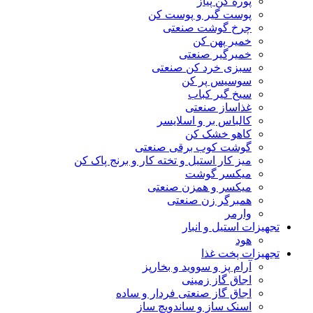
پوره کن پیاز
پوست گیر و پوست کن
چرخ گوشت صنعتی
خمیر پهن کن
خمیرگیر صنعتی
سبزی خرد کن صنعتی
سوسیس پر کن
سیخ گیر کباب
غذاساز صنعتی
کالباس بر و اسلایسر
کاهو خشک کن
گوشت کوب برقی صنعتی
میز کار استیل و تخته کار و برنج پاک کن
میکسر گوشت
میکسر و همزن صنعتی
همبرگر زن صنعتی
وارمر
تجهیزات استیل و انبار
هود
تجهیزات پخت غذا
آرام پز و سووید و بخارپز
اجاق گاز زمینی
اجاق گاز صنعتی فردار و ساده
اسنک ساز و ساندویچ ساز