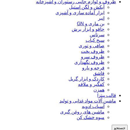
ظروف و لوازم جانبی رستوران و آشپزخانه
آبکش و لگن استیل
ابزار آماده سازی و آشپزی
انبر
بن ماری و GN
چاقو و ابزار برش
سرتاس
سیخ کباب
صافی و توری
ظروف پخت
ظروف سرو
ظروف نگهداری
فرچه و پارو
قاشق
کاردک و ابزار گریل
کفگیر و ملاقه
همزن
قالب پیتزا
ماشین آلات مواد غذایی و تولید
آسیاب ادویه
ماشین های روغن گیری
میوه خشک کن
جستجو