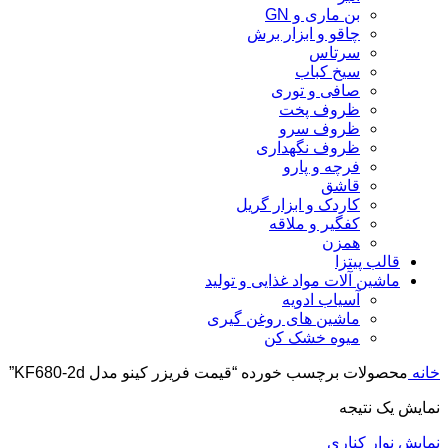
بن ماری و GN
چاقو و ابزار برش
سرتاس
سیخ کباب
صافی و توری
ظروف پخت
ظروف سرو
ظروف نگهداری
فرچه و پارو
قاشق
کاردک و ابزار گریل
کفگیر و ملاقه
همزن
قالب پیتزا
ماشین آلات مواد غذایی و تولید
آسیاب ادویه
ماشین های روغن گیری
میوه خشک کن
خانه
محصولات برچسب خورده “قیمت فریزر کینو مدل KF680-2d”
نمایش یک نتیجه
نمایش نوار کناری