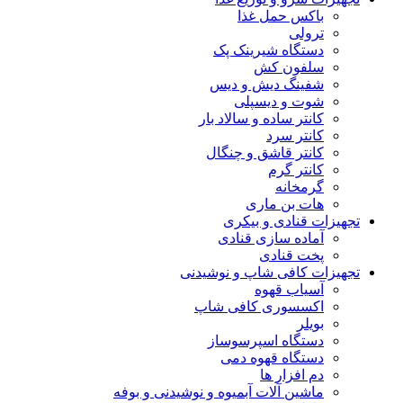
باکس حمل غذا
ترولی
دستگاه شیرینک پک
سلفون کش
شفینگ دیش و دیس
شوت و دیسپلی
کانتر ساده و سالاد بار
کانتر سرد
کانتر قاشق و چنگال
کانتر گرم
گرمخانه
هات بن ماری
تجهیزات قنادی و بیکری
آماده سازی قنادی
پخت قنادی
تجهیزات کافی شاپ و نوشیدنی
آسیاب قهوه
اکسسوری کافی شاپ
بویلر
دستگاه اسپرسوساز
دستگاه قهوه دمی
دم افزار ها
ماشین آلات آبمیوه و نوشیدنی و بوفه