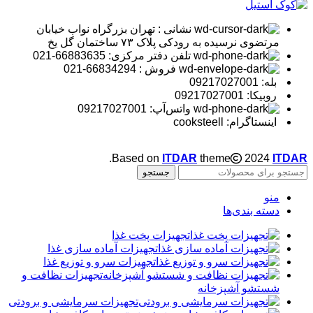
نشانی : تهران بزرگراه نواب خیابان
مرتضوی نرسیده به رودکی پلاک ۷۳ ساختمان گل یخ
تلفن دفتر مرکزی: 66883635-021
فروش : 66834294-021
بله: 09217027001
روبیکا: 09217027001
واتس‌آپ: 09217027001
اینستاگرام: cooksteell
.
Based on
ITDAR
theme
2024
ITDAR
جستجو
منو
دسته بندی‌ها
تجهیزات پخت غذا
تجهیزات آماده سازی غذا
تجهیزات سرو و توزیع غذا
تجهیزات نظافت و
شستشو آشپزخانه
تجهیزات سرمایشی و برودتی