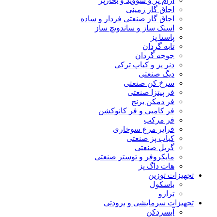
آرام پز و سووید و بخارپز
اجاق گاز زمینی
اجاق گاز صنعتی فردار و ساده
اسنک ساز و ساندویچ ساز
پاستا پز
تابه گردان
جوجه گردان
دنر پز و کباب ترکی
دیگ صنعتی
سرخ کن صنعتی
فر پیتزا صنعتی
فر دمکن برنج
فر کامبی و فر کانوکشن
فر مرکب
فرایر مرغ سوخاری
کباب پز صنعتی
گریل صنعتی
مایکروفر و توستر صنعتی
هات داگ پز
تجهیزات توزین
باسکول
ترازو
تجهیزات سرمایشی و برودتی
آبسردکن