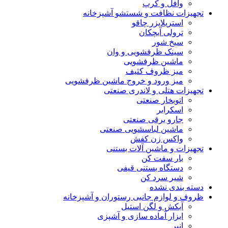
وافل و کرپ
تجهیزات نظافت و شستشو آشپزخانه
استریلایزر چاقو
ترولی آبچکان
سیخ شور
سینک ظرفشویی و وان
ماشین ظرفشویی
میز ظروف کثیف
میز ورود و خروج ماشین ظرفشویی
تجهیزات هتلی و لاندری صنعتی
اتوبخار صنعتی
اسکرابر
جارو برقی صنعتی
ماشین لباسشویی صنعتی
واکس زن کفش
تجهیزات و ماشین آلات بستنی
بار سفت کن
دستگاه بستنی قیفی
شیر سرد کن
دسته بندی نشده
ظروف و لوازم جانبی رستوران و آشپزخانه
آبکش و لگن استیل
ابزار آماده سازی و آشپزی
انبر