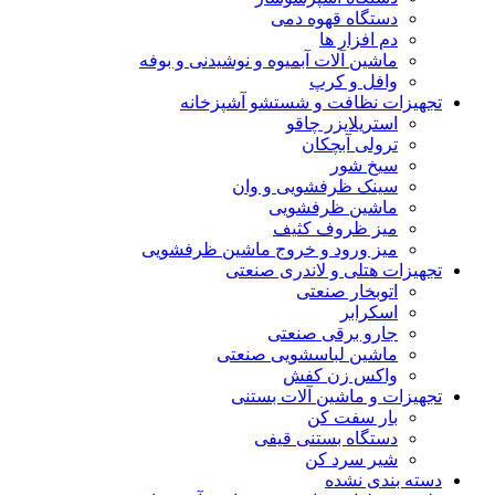
دستگاه قهوه دمی
دم افزار ها
ماشین آلات آبمیوه و نوشیدنی و بوفه
وافل و کرپ
تجهیزات نظافت و شستشو آشپزخانه
استریلایزر چاقو
ترولی آبچکان
سیخ شور
سینک ظرفشویی و وان
ماشین ظرفشویی
میز ظروف کثیف
میز ورود و خروج ماشین ظرفشویی
تجهیزات هتلی و لاندری صنعتی
اتوبخار صنعتی
اسکرابر
جارو برقی صنعتی
ماشین لباسشویی صنعتی
واکس زن کفش
تجهیزات و ماشین آلات بستنی
بار سفت کن
دستگاه بستنی قیفی
شیر سرد کن
دسته بندی نشده