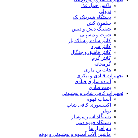
باکس حمل غذا
ترولی
دستگاه شیرینک پک
سلفون کش
شفینگ دیش و دیس
شوت و دیسپلی
کانتر ساده و سالاد بار
کانتر سرد
کانتر قاشق و چنگال
کانتر گرم
گرمخانه
هات بن ماری
تجهیزات قنادی و بیکری
آماده سازی قنادی
پخت قنادی
تجهیزات کافی شاپ و نوشیدنی
آسیاب قهوه
اکسسوری کافی شاپ
بویلر
دستگاه اسپرسوساز
دستگاه قهوه دمی
دم افزار ها
ماشین آلات آبمیوه و نوشیدنی و بوفه