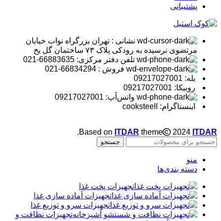
پشتیبانی
نشانی : تهران بزرگراه نواب خیابان
مرتضوی نرسیده به رودکی پلاک ۷۳ ساختمان گل یخ
تلفن دفتر مرکزی: 66883635-021
فروش : 66834294-021
بله: 09217027001
روبیکا: 09217027001
واتس‌آپ: 09217027001
اینستاگرام: cooksteell
.
Based on
ITDAR
theme
2024
ITDAR
جستجو
منو
دسته بندی‌ها
تجهیزات پخت غذا
تجهیزات آماده سازی غذا
تجهیزات سرو و توزیع غذا
تجهیزات نظافت و