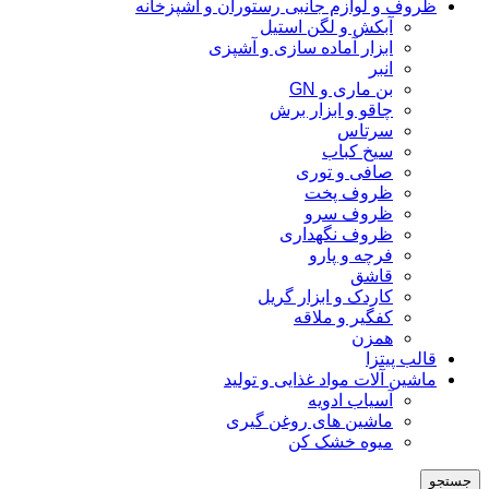
ظروف و لوازم جانبی رستوران و آشپزخانه
آبکش و لگن استیل
ابزار آماده سازی و آشپزی
انبر
بن ماری و GN
چاقو و ابزار برش
سرتاس
سیخ کباب
صافی و توری
ظروف پخت
ظروف سرو
ظروف نگهداری
فرچه و پارو
قاشق
کاردک و ابزار گریل
کفگیر و ملاقه
همزن
قالب پیتزا
ماشین آلات مواد غذایی و تولید
آسیاب ادویه
ماشین های روغن گیری
میوه خشک کن
جستجو