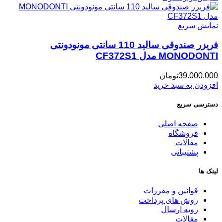
نمایش سریع
فریزر صندوقی سالید 110 سانتی مونودونتی
MONODONTI مدل CF372S1
39.000.000
تومان
افزودن به سبد خرید
دسترسی سریع
صفحه اصلی
فروشگاه
مقالات
پشتیبانی
لینک ها
قوانین و مقررات
روش های پرداخت
رویه ارسال
مقالات