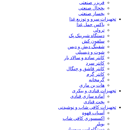
فریزر صنعتی
یخچال صنعتی
یخساز صنعتی
تجهیزات سرو و توزیع غذا
باکس حمل غذا
ترولی
دستگاه شیرینک پک
سلفون کش
شفینگ دیش و دیس
شوت و دیسپلی
کانتر ساده و سالاد بار
کانتر سرد
کانتر قاشق و چنگال
کانتر گرم
گرمخانه
هات بن ماری
تجهیزات قنادی و بیکری
آماده سازی قنادی
پخت قنادی
تجهیزات کافی شاپ و نوشیدنی
آسیاب قهوه
اکسسوری کافی شاپ
بویلر
دستگاه اسپرسوساز