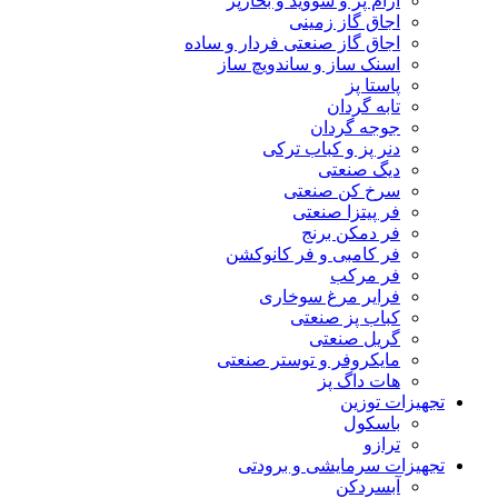
آرام پز و سووید و بخارپز
اجاق گاز زمینی
اجاق گاز صنعتی فردار و ساده
اسنک ساز و ساندویچ ساز
پاستا پز
تابه گردان
جوجه گردان
دنر پز و کباب ترکی
دیگ صنعتی
سرخ کن صنعتی
فر پیتزا صنعتی
فر دمکن برنج
فر کامبی و فر کانوکشن
فر مرکب
فرایر مرغ سوخاری
کباب پز صنعتی
گریل صنعتی
مایکروفر و توستر صنعتی
هات داگ پز
تجهیزات توزین
باسکول
ترازو
تجهیزات سرمایشی و برودتی
آبسردکن