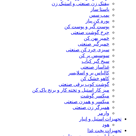
بیفتک زن صنعتی و استیک زن
پاستا ساز
پمپ سس
پوره کن پیاز
پوست گیر و پوست کن
چرخ گوشت صنعتی
خمیر پهن کن
خمیرگیر صنعتی
سبزی خرد کن صنعتی
سوسیس پر کن
سیخ گیر کباب
غذاساز صنعتی
کالباس بر و اسلایسر
کاهو خشک کن
گوشت کوب برقی صنعتی
میز کار استیل و تخته کار و برنج پاک کن
میکسر گوشت
میکسر و همزن صنعتی
همبرگر زن صنعتی
وارمر
تجهیزات استیل و انبار
هود
تجهیزات پخت غذا