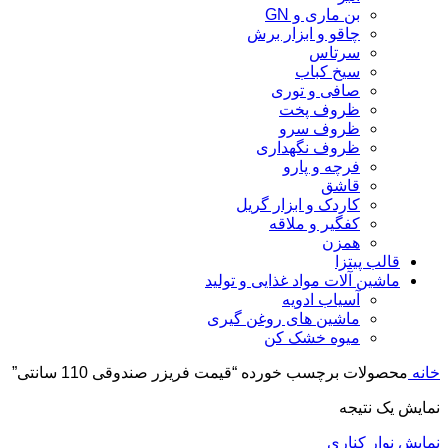
بن ماری و GN
چاقو و ابزار برش
سرتاس
سیخ کباب
صافی و توری
ظروف پخت
ظروف سرو
ظروف نگهداری
فرچه و پارو
قاشق
کاردک و ابزار گریل
کفگیر و ملاقه
همزن
قالب پیتزا
ماشین آلات مواد غذایی و تولید
آسیاب ادویه
ماشین های روغن گیری
میوه خشک کن
خانه
محصولات برچسب خورده “قیمت فریزر صندوقی 110 سانتی”
نمایش یک نتیجه
نمایش نوار کناری