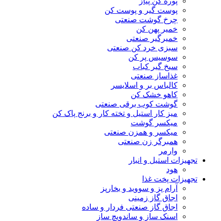
پوره کن پیاز
پوست گیر و پوست کن
چرخ گوشت صنعتی
خمیر پهن کن
خمیرگیر صنعتی
سبزی خرد کن صنعتی
سوسیس پر کن
سیخ گیر کباب
غذاساز صنعتی
کالباس بر و اسلایسر
کاهو خشک کن
گوشت کوب برقی صنعتی
میز کار استیل و تخته کار و برنج پاک کن
میکسر گوشت
میکسر و همزن صنعتی
همبرگر زن صنعتی
وارمر
تجهیزات استیل و انبار
هود
تجهیزات پخت غذا
آرام پز و سووید و بخارپز
اجاق گاز زمینی
اجاق گاز صنعتی فردار و ساده
اسنک ساز و ساندویچ ساز