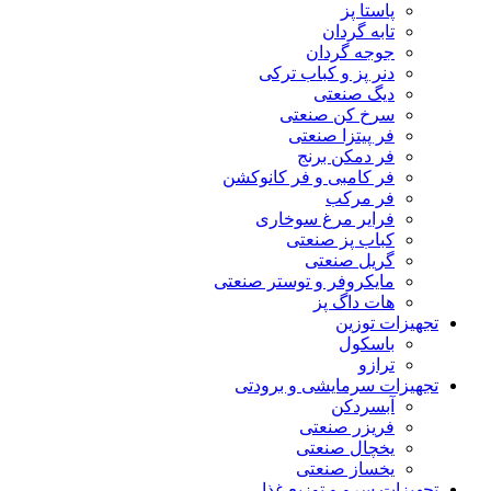
پاستا پز
تابه گردان
جوجه گردان
دنر پز و کباب ترکی
دیگ صنعتی
سرخ کن صنعتی
فر پیتزا صنعتی
فر دمکن برنج
فر کامبی و فر کانوکشن
فر مرکب
فرایر مرغ سوخاری
کباب پز صنعتی
گریل صنعتی
مایکروفر و توستر صنعتی
هات داگ پز
تجهیزات توزین
باسکول
ترازو
تجهیزات سرمایشی و برودتی
آبسردکن
فریزر صنعتی
یخچال صنعتی
یخساز صنعتی
تجهیزات سرو و توزیع غذا