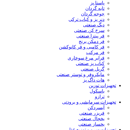
پاستا پز
تابه گردان
جوجه گردان
دنر پز و کباب ترکی
دیگ صنعتی
سرخ کن صنعتی
فر پیتزا صنعتی
فر دمکن برنج
فر کامبی و فر کانوکشن
فر مرکب
فرایر مرغ سوخاری
کباب پز صنعتی
گریل صنعتی
مایکروفر و توستر صنعتی
هات داگ پز
تجهیزات توزین
باسکول
ترازو
تجهیزات سرمایشی و برودتی
آبسردکن
فریزر صنعتی
یخچال صنعتی
یخساز صنعتی
تجهیزات سرو و توزیع غذا