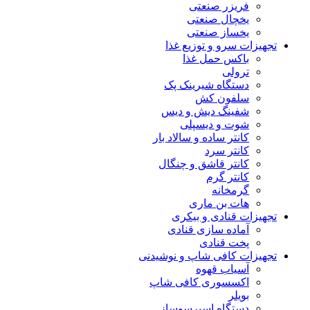
فریزر صنعتی
یخچال صنعتی
یخساز صنعتی
تجهیزات سرو و توزیع غذا
باکس حمل غذا
ترولی
دستگاه شیرینک پک
سلفون کش
شفینگ دیش و دیس
شوت و دیسپلی
کانتر ساده و سالاد بار
کانتر سرد
کانتر قاشق و چنگال
کانتر گرم
گرمخانه
هات بن ماری
تجهیزات قنادی و بیکری
آماده سازی قنادی
پخت قنادی
تجهیزات کافی شاپ و نوشیدنی
آسیاب قهوه
اکسسوری کافی شاپ
بویلر
دستگاه اسپرسوساز