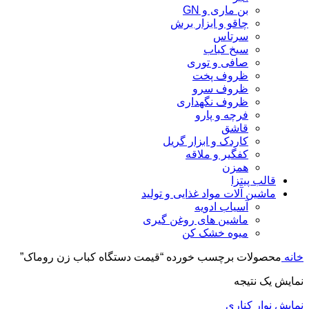
بن ماری و GN
چاقو و ابزار برش
سرتاس
سیخ کباب
صافی و توری
ظروف پخت
ظروف سرو
ظروف نگهداری
فرچه و پارو
قاشق
کاردک و ابزار گریل
کفگیر و ملاقه
همزن
قالب پیتزا
ماشین آلات مواد غذایی و تولید
آسیاب ادویه
ماشین های روغن گیری
میوه خشک کن
خانه
محصولات برچسب خورده “قیمت دستگاه کباب زن روماک”
نمایش یک نتیجه
نمایش نوار کناری