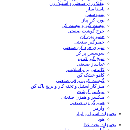
بیفتک زن صنعتی و استیک زن
پاستا ساز
پمپ سس
پوره کن پیاز
پوست گیر و پوست کن
چرخ گوشت صنعتی
خمیر پهن کن
خمیرگیر صنعتی
سبزی خرد کن صنعتی
سوسیس پر کن
سیخ گیر کباب
غذاساز صنعتی
کالباس بر و اسلایسر
کاهو خشک کن
گوشت کوب برقی صنعتی
میز کار استیل و تخته کار و برنج پاک کن
میکسر گوشت
میکسر و همزن صنعتی
همبرگر زن صنعتی
وارمر
تجهیزات استیل و انبار
هود
تجهیزات پخت غذا