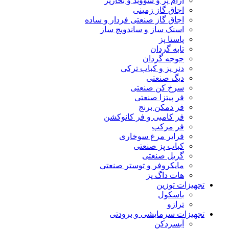
آرام پز و سووید و بخارپز
اجاق گاز زمینی
اجاق گاز صنعتی فردار و ساده
اسنک ساز و ساندویچ ساز
پاستا پز
تابه گردان
جوجه گردان
دنر پز و کباب ترکی
دیگ صنعتی
سرخ کن صنعتی
فر پیتزا صنعتی
فر دمکن برنج
فر کامبی و فر کانوکشن
فر مرکب
فرایر مرغ سوخاری
کباب پز صنعتی
گریل صنعتی
مایکروفر و توستر صنعتی
هات داگ پز
تجهیزات توزین
باسکول
ترازو
تجهیزات سرمایشی و برودتی
آبسردکن