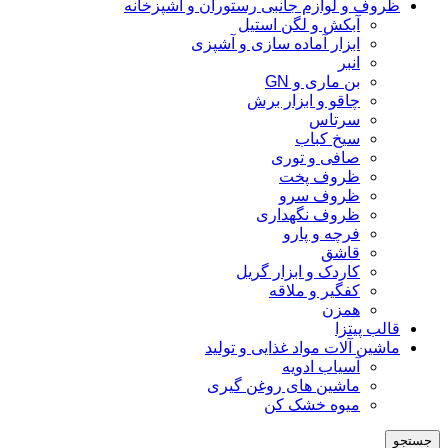
ظروف و لوازم جانبی رستوران و آشپزخانه
آبکش و لگن استیل
ابزار آماده سازی و آشپزی
انبر
بن ماری و GN
چاقو و ابزار برش
سرتاس
سیخ کباب
صافی و توری
ظروف پخت
ظروف سرو
ظروف نگهداری
فرچه و پارو
قاشق
کاردک و ابزار گریل
کفگیر و ملاقه
همزن
قالب پیتزا
ماشین آلات مواد غذایی و تولید
آسیاب ادویه
ماشین های روغن گیری
میوه خشک کن
جستجو