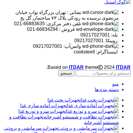
نشانی : تهران بزرگراه نواب خیابان
مرتضوی نرسیده به رودکی پلاک ۷۳ ساختمان گل یخ
تلفن دفتر مرکزی: 66883635-021
فروش : 66834294-021
بله: 09217027001
روبیکا: 09217027001
واتس‌آپ: 09217027001
اینستاگرام: cooksteell
.
Based on
ITDAR
theme
2024
ITDAR
جستجو
منو
دسته بندی‌ها
تجهیزات پخت غذا
تجهیزات آماده سازی غذا
تجهیزات سرو و توزیع غذا
تجهیزات نظافت و
شستشو آشپزخانه
تجهیزات سرمایشی و برودتی