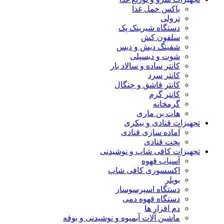
باکس حمل غذا
ترولی
دستگاه شیرینک پک
سلفون کش
شفینگ دیش و دیس
شوت و دیسپلی
کانتر ساده و سالاد بار
کانتر سرد
کانتر قاشق و چنگال
کانتر گرم
گرمخانه
هات بن ماری
تجهیزات قنادی و بیکری
آماده سازی قنادی
پخت قنادی
تجهیزات کافی شاپ و نوشیدنی
آسیاب قهوه
اکسسوری کافی شاپ
بویلر
دستگاه اسپرسوساز
دستگاه قهوه دمی
دم افزار ها
ماشین آلات آبمیوه و نوشیدنی و بوفه