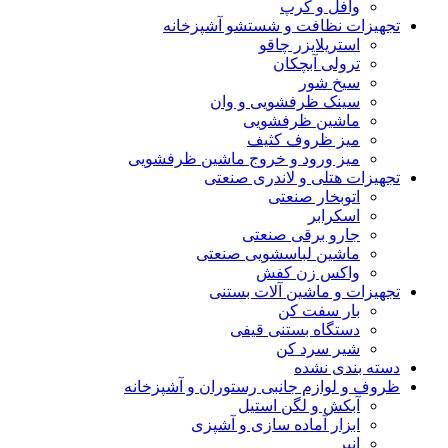
وافل و کرپ
تجهیزات نظافت و شستشو آشپزخانه
استریلایزر چاقو
ترولی آبچکان
سیخ شور
سینک ظرفشویی و وان
ماشین ظرفشویی
میز ظروف کثیف
میز ورود و خروج ماشین ظرفشویی
تجهیزات هتلی و لاندری صنعتی
اتوبخار صنعتی
اسکرابر
جارو برقی صنعتی
ماشین لباسشویی صنعتی
واکس زن کفش
تجهیزات و ماشین آلات بستنی
بار سفت کن
دستگاه بستنی قیفی
شیر سرد کن
دسته بندی نشده
ظروف و لوازم جانبی رستوران و آشپزخانه
آبکش و لگن استیل
ابزار آماده سازی و آشپزی
انبر