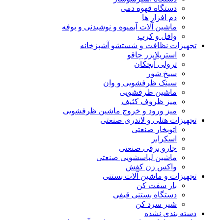
دستگاه قهوه دمی
دم افزار ها
ماشین آلات آبمیوه و نوشیدنی و بوفه
وافل و کرپ
تجهیزات نظافت و شستشو آشپزخانه
استریلایزر چاقو
ترولی آبچکان
سیخ شور
سینک ظرفشویی و وان
ماشین ظرفشویی
میز ظروف کثیف
میز ورود و خروج ماشین ظرفشویی
تجهیزات هتلی و لاندری صنعتی
اتوبخار صنعتی
اسکرابر
جارو برقی صنعتی
ماشین لباسشویی صنعتی
واکس زن کفش
تجهیزات و ماشین آلات بستنی
بار سفت کن
دستگاه بستنی قیفی
شیر سرد کن
دسته بندی نشده