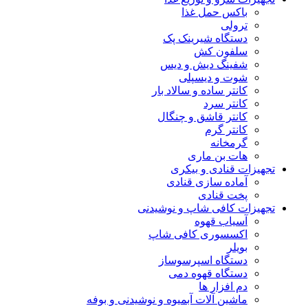
باکس حمل غذا
ترولی
دستگاه شیرینک پک
سلفون کش
شفینگ دیش و دیس
شوت و دیسپلی
کانتر ساده و سالاد بار
کانتر سرد
کانتر قاشق و چنگال
کانتر گرم
گرمخانه
هات بن ماری
تجهیزات قنادی و بیکری
آماده سازی قنادی
پخت قنادی
تجهیزات کافی شاپ و نوشیدنی
آسیاب قهوه
اکسسوری کافی شاپ
بویلر
دستگاه اسپرسوساز
دستگاه قهوه دمی
دم افزار ها
ماشین آلات آبمیوه و نوشیدنی و بوفه