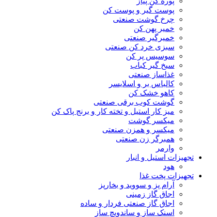
پوره کن پیاز
پوست گیر و پوست کن
چرخ گوشت صنعتی
خمیر پهن کن
خمیرگیر صنعتی
سبزی خرد کن صنعتی
سوسیس پر کن
سیخ گیر کباب
غذاساز صنعتی
کالباس بر و اسلایسر
کاهو خشک کن
گوشت کوب برقی صنعتی
میز کار استیل و تخته کار و برنج پاک کن
میکسر گوشت
میکسر و همزن صنعتی
همبرگر زن صنعتی
وارمر
تجهیزات استیل و انبار
هود
تجهیزات پخت غذا
آرام پز و سووید و بخارپز
اجاق گاز زمینی
اجاق گاز صنعتی فردار و ساده
اسنک ساز و ساندویچ ساز