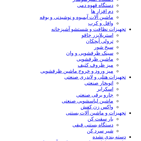
دستگاه قهوه دمی
دم افزار ها
ماشین آلات آبمیوه و نوشیدنی و بوفه
وافل و کرپ
تجهیزات نظافت و شستشو آشپزخانه
استریلایزر چاقو
ترولی آبچکان
سیخ شور
سینک ظرفشویی و وان
ماشین ظرفشویی
میز ظروف کثیف
میز ورود و خروج ماشین ظرفشویی
تجهیزات هتلی و لاندری صنعتی
اتوبخار صنعتی
اسکرابر
جارو برقی صنعتی
ماشین لباسشویی صنعتی
واکس زن کفش
تجهیزات و ماشین آلات بستنی
بار سفت کن
دستگاه بستنی قیفی
شیر سرد کن
دسته بندی نشده