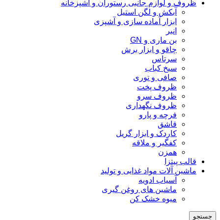
ظروف و لوازم جانبی رستوران و آشپزخانه
آبکش و لگن استیل
ابزار آماده سازی و آشپزی
انبر
بن ماری و GN
چاقو و ابزار برش
سرتاس
سیخ کباب
صافی و توری
ظروف پخت
ظروف سرو
ظروف نگهداری
فرچه و پارو
قاشق
کاردک و ابزار گریل
کفگیر و ملاقه
همزن
قالب پیتزا
ماشین آلات مواد غذایی و تولید
آسیاب ادویه
ماشین های روغن گیری
میوه خشک کن
جستجو