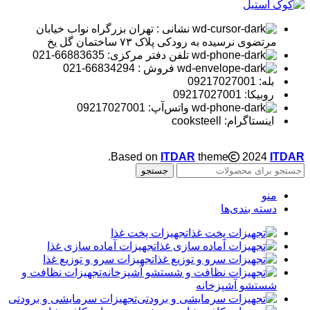
نشانی : تهران بزرگراه نواب خیابان
مرتضوی نرسیده به رودکی پلاک ۷۳ ساختمان گل یخ
تلفن دفتر مرکزی: 66883635-021
فروش : 66834294-021
بله: 09217027001
روبیکا: 09217027001
واتس‌آپ: 09217027001
اینستاگرام: cooksteell
.
Based on
ITDAR
theme
2024
ITDAR
جستجو
منو
دسته بندی‌ها
تجهیزات پخت غذا
تجهیزات آماده سازی غذا
تجهیزات سرو و توزیع غذا
تجهیزات نظافت و
شستشو آشپزخانه
تجهیزات سرمایشی و برودتی