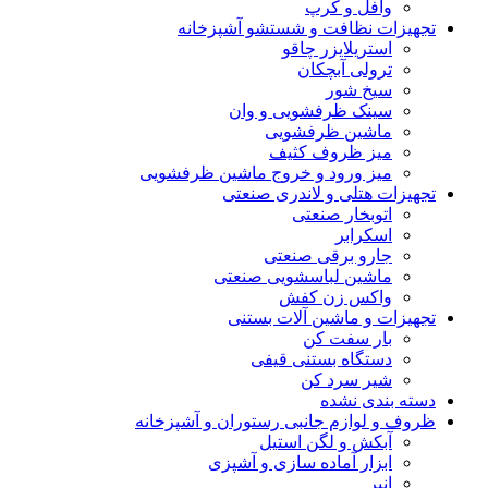
وافل و کرپ
تجهیزات نظافت و شستشو آشپزخانه
استریلایزر چاقو
ترولی آبچکان
سیخ شور
سینک ظرفشویی و وان
ماشین ظرفشویی
میز ظروف کثیف
میز ورود و خروج ماشین ظرفشویی
تجهیزات هتلی و لاندری صنعتی
اتوبخار صنعتی
اسکرابر
جارو برقی صنعتی
ماشین لباسشویی صنعتی
واکس زن کفش
تجهیزات و ماشین آلات بستنی
بار سفت کن
دستگاه بستنی قیفی
شیر سرد کن
دسته بندی نشده
ظروف و لوازم جانبی رستوران و آشپزخانه
آبکش و لگن استیل
ابزار آماده سازی و آشپزی
انبر