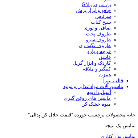
بن ماری و GN
چاقو و ابزار برش
سرتاس
سیخ کباب
صافی و توری
ظروف پخت
ظروف سرو
ظروف نگهداری
فرچه و پارو
قاشق
کاردک و ابزار گریل
کفگیر و ملاقه
همزن
قالب پیتزا
ماشین آلات مواد غذایی و تولید
آسیاب ادویه
ماشین های روغن گیری
میوه خشک کن
خانه
محصولات برچسب خورده “قیمت خلال کن پدالی”
نمایش یک نتیجه
نمایش نوار کناری