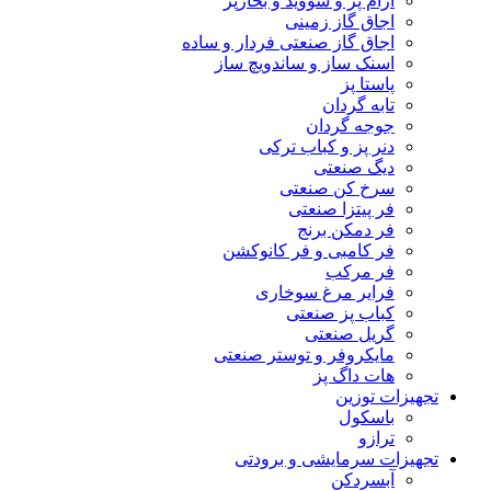
آرام پز و سووید و بخارپز
اجاق گاز زمینی
اجاق گاز صنعتی فردار و ساده
اسنک ساز و ساندویچ ساز
پاستا پز
تابه گردان
جوجه گردان
دنر پز و کباب ترکی
دیگ صنعتی
سرخ کن صنعتی
فر پیتزا صنعتی
فر دمکن برنج
فر کامبی و فر کانوکشن
فر مرکب
فرایر مرغ سوخاری
کباب پز صنعتی
گریل صنعتی
مایکروفر و توستر صنعتی
هات داگ پز
تجهیزات توزین
باسکول
ترازو
تجهیزات سرمایشی و برودتی
آبسردکن