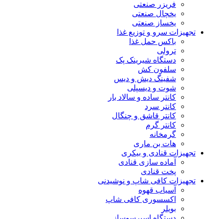
فریزر صنعتی
یخچال صنعتی
یخساز صنعتی
تجهیزات سرو و توزیع غذا
باکس حمل غذا
ترولی
دستگاه شیرینک پک
سلفون کش
شفینگ دیش و دیس
شوت و دیسپلی
کانتر ساده و سالاد بار
کانتر سرد
کانتر قاشق و چنگال
کانتر گرم
گرمخانه
هات بن ماری
تجهیزات قنادی و بیکری
آماده سازی قنادی
پخت قنادی
تجهیزات کافی شاپ و نوشیدنی
آسیاب قهوه
اکسسوری کافی شاپ
بویلر
دستگاه اسپرسوساز