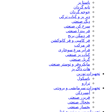
پاستا پز
تابه گردان
جوجه گردان
دنر پز و کباب ترکی
دیگ صنعتی
سرخ کن صنعتی
فر پیتزا صنعتی
فر دمکن برنج
فر کامبی و فر کانوکشن
فر مرکب
فرایر مرغ سوخاری
کباب پز صنعتی
گریل صنعتی
مایکروفر و توستر صنعتی
هات داگ پز
تجهیزات توزین
باسکول
ترازو
تجهیزات سرمایشی و برودتی
آبسردکن
فریزر صنعتی
یخچال صنعتی
یخساز صنعتی
تجهیزات سرو و توزیع غذا