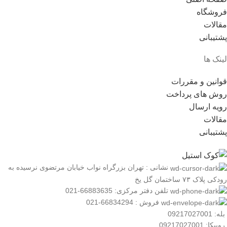
فروشگاه
مقالات
پشتیبانی
لینک ها
قوانین و مقررات
روش های پرداخت
رویه ارسال
مقالات
پشتیبانی
نشانی : تهران بزرگراه نواب خیابان مرتضوی نرسیده به
رودکی پلاک ۷۳ ساختمان گل یخ
تلفن دفتر مرکزی: 66883635-021
فروش : 66834294-021
بله: 09217027001
روبیکا: 09217027001