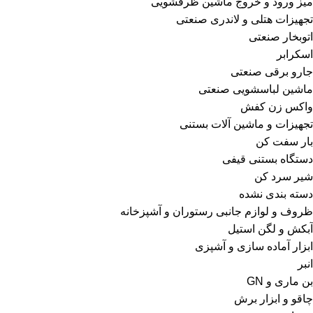
میز ورود و خروج ماشین ظرفشویی
تجهیزات هتلی و لاندری صنعتی
اتوبخار صنعتی
اسکرابر
جارو برقی صنعتی
ماشین لباسشویی صنعتی
واکس زن کفش
تجهیزات و ماشین آلات بستنی
بار سفت کن
دستگاه بستنی قیفی
شیر سرد کن
دسته بندی نشده
ظروف و لوازم جانبی رستوران و آشپزخانه
آبکش و لگن استیل
ابزار آماده سازی و آشپزی
انبر
بن ماری و GN
چاقو و ابزار برش