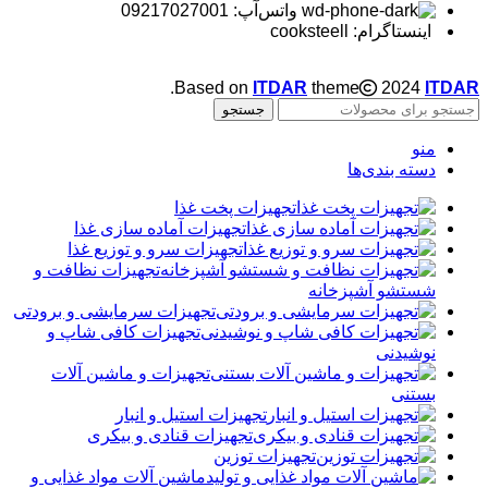
واتس‌آپ: 09217027001
اینستاگرام: cooksteell
.
Based on
ITDAR
theme
2024
ITDAR
جستجو
منو
دسته بندی‌ها
تجهیزات پخت غذا
تجهیزات آماده سازی غذا
تجهیزات سرو و توزیع غذا
تجهیزات نظافت و
شستشو آشپزخانه
تجهیزات سرمایشی و برودتی
تجهیزات کافی شاپ و
نوشیدنی
تجهیزات و ماشین آلات
بستنی
تجهیزات استیل و انبار
تجهیزات قنادی و بیکری
تجهیزات توزین
ماشین آلات مواد غذایی و