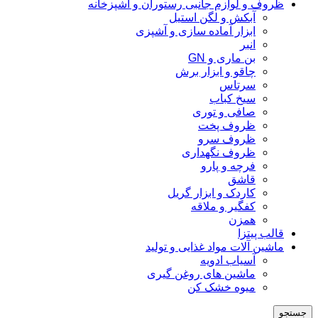
ظروف و لوازم جانبی رستوران و آشپزخانه
آبکش و لگن استیل
ابزار آماده سازی و آشپزی
انبر
بن ماری و GN
چاقو و ابزار برش
سرتاس
سیخ کباب
صافی و توری
ظروف پخت
ظروف سرو
ظروف نگهداری
فرچه و پارو
قاشق
کاردک و ابزار گریل
کفگیر و ملاقه
همزن
قالب پیتزا
ماشین آلات مواد غذایی و تولید
آسیاب ادویه
ماشین های روغن گیری
میوه خشک کن
جستجو