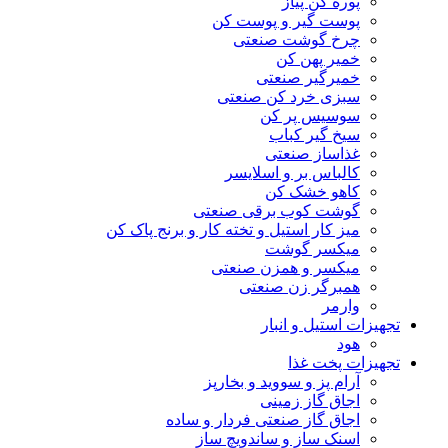
پوره کن پیاز
پوست گیر و پوست کن
چرخ گوشت صنعتی
خمیر پهن کن
خمیرگیر صنعتی
سبزی خرد کن صنعتی
سوسیس پر کن
سیخ گیر کباب
غذاساز صنعتی
کالباس بر و اسلایسر
کاهو خشک کن
گوشت کوب برقی صنعتی
میز کار استیل و تخته کار و برنج پاک کن
میکسر گوشت
میکسر و همزن صنعتی
همبرگر زن صنعتی
وارمر
تجهیزات استیل و انبار
هود
تجهیزات پخت غذا
آرام پز و سووید و بخارپز
اجاق گاز زمینی
اجاق گاز صنعتی فردار و ساده
اسنک ساز و ساندویچ ساز