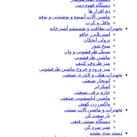
دستگاه قهوه دمی
دم افزار ها
ماشین آلات آبمیوه و نوشیدنی و بوفه
وافل و کرپ
تجهیزات نظافت و شستشو آشپزخانه
استریلایزر چاقو
ترولی آبچکان
سیخ شور
سینک ظرفشویی و وان
ماشین ظرفشویی
میز ظروف کثیف
میز ورود و خروج ماشین ظرفشویی
تجهیزات هتلی و لاندری صنعتی
اتوبخار صنعتی
اسکرابر
جارو برقی صنعتی
ماشین لباسشویی صنعتی
واکس زن کفش
تجهیزات و ماشین آلات بستنی
بار سفت کن
دستگاه بستنی قیفی
شیر سرد کن
دسته بندی نشده