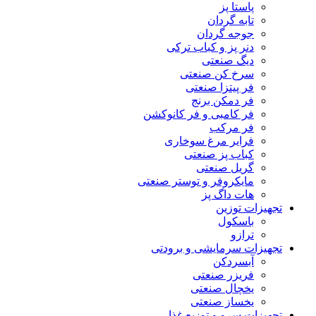
پاستا پز
تابه گردان
جوجه گردان
دنر پز و کباب ترکی
دیگ صنعتی
سرخ کن صنعتی
فر پیتزا صنعتی
فر دمکن برنج
فر کامبی و فر کانوکشن
فر مرکب
فرایر مرغ سوخاری
کباب پز صنعتی
گریل صنعتی
مایکروفر و توستر صنعتی
هات داگ پز
تجهیزات توزین
باسکول
ترازو
تجهیزات سرمایشی و برودتی
آبسردکن
فریزر صنعتی
یخچال صنعتی
یخساز صنعتی
تجهیزات سرو و توزیع غذا