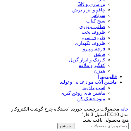
بن ماری و GN
چاقو و ابزار برش
سرتاس
سیخ کباب
صافی و توری
ظروف پخت
ظروف سرو
ظروف نگهداری
فرچه و پارو
قاشق
کاردک و ابزار گریل
کفگیر و ملاقه
همزن
قالب پیتزا
ماشین آلات مواد غذایی و تولید
آسیاب ادویه
ماشین های روغن گیری
میوه خشک کن
خانه
محصولات برچسب خورده “دستگاه چرخ گوشت الکتروکار
مدل EC10 استیل 3 فاز”
هیچ محصولی یافت نشد.
جستجو