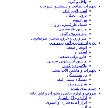
وافل و کرپ
تجهیزات نظافت و شستشو آشپزخانه
استریلایزر چاقو
ترولی آبچکان
سیخ شور
سینک ظرفشویی و وان
ماشین ظرفشویی
میز ظروف کثیف
میز ورود و خروج ماشین ظرفشویی
تجهیزات هتلی و لاندری صنعتی
اتوبخار صنعتی
اسکرابر
جارو برقی صنعتی
ماشین لباسشویی صنعتی
واکس زن کفش
تجهیزات و ماشین آلات بستنی
بار سفت کن
دستگاه بستنی قیفی
شیر سرد کن
دسته بندی نشده
ظروف و لوازم جانبی رستوران و آشپزخانه
آبکش و لگن استیل
ابزار آماده سازی و آشپزی
انبر