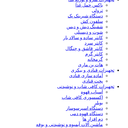
باکس حمل غذا
ترولی
دستگاه شیرینک پک
سلفون کش
شفینگ دیش و دیس
شوت و دیسپلی
کانتر ساده و سالاد بار
کانتر سرد
کانتر قاشق و چنگال
کانتر گرم
گرمخانه
هات بن ماری
تجهیزات قنادی و بیکری
آماده سازی قنادی
پخت قنادی
تجهیزات کافی شاپ و نوشیدنی
آسیاب قهوه
اکسسوری کافی شاپ
بویلر
دستگاه اسپرسوساز
دستگاه قهوه دمی
دم افزار ها
ماشین آلات آبمیوه و نوشیدنی و بوفه