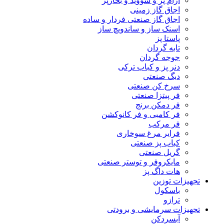
آرام پز و سووید و بخارپز
اجاق گاز زمینی
اجاق گاز صنعتی فردار و ساده
اسنک ساز و ساندویچ ساز
پاستا پز
تابه گردان
جوجه گردان
دنر پز و کباب ترکی
دیگ صنعتی
سرخ کن صنعتی
فر پیتزا صنعتی
فر دمکن برنج
فر کامبی و فر کانوکشن
فر مرکب
فرایر مرغ سوخاری
کباب پز صنعتی
گریل صنعتی
مایکروفر و توستر صنعتی
هات داگ پز
تجهیزات توزین
باسکول
ترازو
تجهیزات سرمایشی و برودتی
آبسردکن