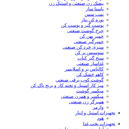
بیفتک زن صنعتی و استیک زن
پاستا ساز
پمپ سس
پوره کن پیاز
پوست گیر و پوست کن
چرخ گوشت صنعتی
خمیر پهن کن
خمیرگیر صنعتی
سبزی خرد کن صنعتی
سوسیس پر کن
سیخ گیر کباب
غذاساز صنعتی
کالباس بر و اسلایسر
کاهو خشک کن
گوشت کوب برقی صنعتی
میز کار استیل و تخته کار و برنج پاک کن
میکسر گوشت
میکسر و همزن صنعتی
همبرگر زن صنعتی
وارمر
تجهیزات استیل و انبار
هود
تجهیزات پخت غذا