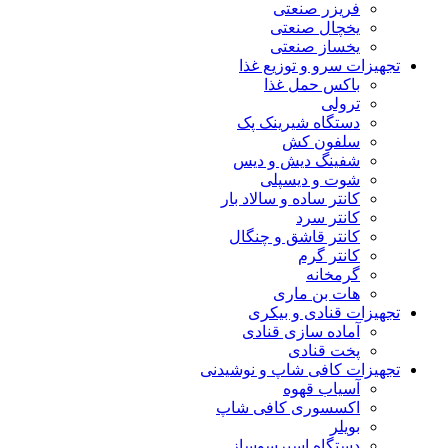
فریزر صنعتی
یخچال صنعتی
یخساز صنعتی
تجهیزات سرو و توزیع غذا
باکس حمل غذا
ترولی
دستگاه شیرینک پک
سلفون کش
شفینگ دیش و دیس
شوت و دیسپلی
کانتر ساده و سالاد بار
کانتر سرد
کانتر قاشق و چنگال
کانتر گرم
گرمخانه
هات بن ماری
تجهیزات قنادی و بیکری
آماده سازی قنادی
پخت قنادی
تجهیزات کافی شاپ و نوشیدنی
آسیاب قهوه
اکسسوری کافی شاپ
بویلر
دستگاه اسپرسوساز