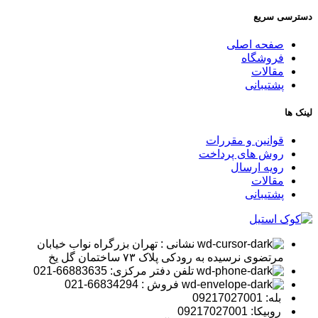
دسترسی سریع
صفحه اصلی
فروشگاه
مقالات
پشتیبانی
لینک ها
قوانین و مقررات
روش های پرداخت
رویه ارسال
مقالات
پشتیبانی
نشانی : تهران بزرگراه نواب خیابان
مرتضوی نرسیده به رودکی پلاک ۷۳ ساختمان گل یخ
تلفن دفتر مرکزی: 66883635-021
فروش : 66834294-021
بله: 09217027001
روبیکا: 09217027001