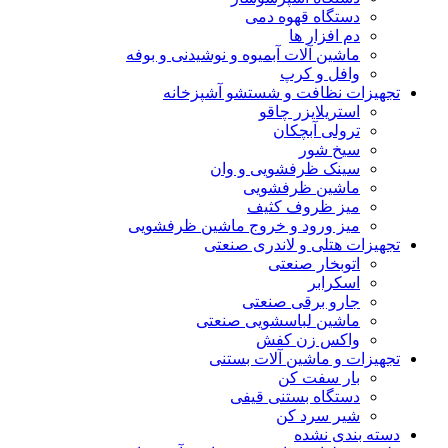
دستگاه قهوه دمی
دم افزار ها
ماشین آلات آبمیوه و نوشیدنی و بوفه
وافل و کرپ
تجهیزات نظافت و شستشو آشپزخانه
استریلایزر چاقو
ترولی آبچکان
سیخ شور
سینک ظرفشویی و وان
ماشین ظرفشویی
میز ظروف کثیف
میز ورود و خروج ماشین ظرفشویی
تجهیزات هتلی و لاندری صنعتی
اتوبخار صنعتی
اسکرابر
جارو برقی صنعتی
ماشین لباسشویی صنعتی
واکس زن کفش
تجهیزات و ماشین آلات بستنی
بار سفت کن
دستگاه بستنی قیفی
شیر سرد کن
دسته بندی نشده