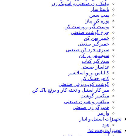
بیفتک زن صنعتی و استیک زن
پاستا ساز
پمپ سس
پوره کن پیاز
پوست گیر و پوست کن
چرخ گوشت صنعتی
خمیر پهن کن
خمیرگیر صنعتی
سبزی خرد کن صنعتی
سوسیس پر کن
سیخ گیر کباب
غذاساز صنعتی
کالباس بر و اسلایسر
کاهو خشک کن
گوشت کوب برقی صنعتی
میز کار استیل و تخته کار و برنج پاک کن
میکسر گوشت
میکسر و همزن صنعتی
همبرگر زن صنعتی
وارمر
تجهیزات استیل و انبار
هود
تجهیزات پخت غذا