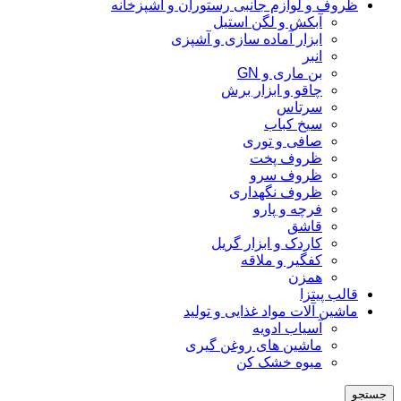
ظروف و لوازم جانبی رستوران و آشپزخانه
آبکش و لگن استیل
ابزار آماده سازی و آشپزی
انبر
بن ماری و GN
چاقو و ابزار برش
سرتاس
سیخ کباب
صافی و توری
ظروف پخت
ظروف سرو
ظروف نگهداری
فرچه و پارو
قاشق
کاردک و ابزار گریل
کفگیر و ملاقه
همزن
قالب پیتزا
ماشین آلات مواد غذایی و تولید
آسیاب ادویه
ماشین های روغن گیری
میوه خشک کن
جستجو