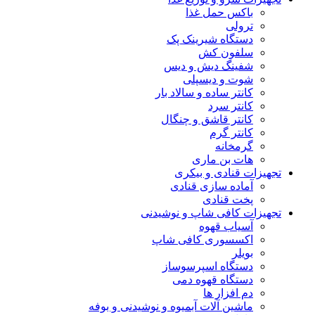
باکس حمل غذا
ترولی
دستگاه شیرینک پک
سلفون کش
شفینگ دیش و دیس
شوت و دیسپلی
کانتر ساده و سالاد بار
کانتر سرد
کانتر قاشق و چنگال
کانتر گرم
گرمخانه
هات بن ماری
تجهیزات قنادی و بیکری
آماده سازی قنادی
پخت قنادی
تجهیزات کافی شاپ و نوشیدنی
آسیاب قهوه
اکسسوری کافی شاپ
بویلر
دستگاه اسپرسوساز
دستگاه قهوه دمی
دم افزار ها
ماشین آلات آبمیوه و نوشیدنی و بوفه