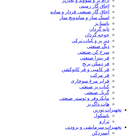
آرام پز و سووید و بخارپز
اجاق گاز زمینی
اجاق گاز صنعتی فردار و ساده
اسنک ساز و ساندویچ ساز
پاستا پز
تابه گردان
جوجه گردان
دنر پز و کباب ترکی
دیگ صنعتی
سرخ کن صنعتی
فر پیتزا صنعتی
فر دمکن برنج
فر کامبی و فر کانوکشن
فر مرکب
فرایر مرغ سوخاری
کباب پز صنعتی
گریل صنعتی
مایکروفر و توستر صنعتی
هات داگ پز
تجهیزات توزین
باسکول
ترازو
تجهیزات سرمایشی و برودتی
آبسردکن