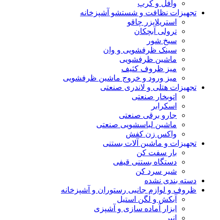
وافل و کرپ
تجهیزات نظافت و شستشو آشپزخانه
استریلایزر چاقو
ترولی آبچکان
سیخ شور
سینک ظرفشویی و وان
ماشین ظرفشویی
میز ظروف کثیف
میز ورود و خروج ماشین ظرفشویی
تجهیزات هتلی و لاندری صنعتی
اتوبخار صنعتی
اسکرابر
جارو برقی صنعتی
ماشین لباسشویی صنعتی
واکس زن کفش
تجهیزات و ماشین آلات بستنی
بار سفت کن
دستگاه بستنی قیفی
شیر سرد کن
دسته بندی نشده
ظروف و لوازم جانبی رستوران و آشپزخانه
آبکش و لگن استیل
ابزار آماده سازی و آشپزی
انبر