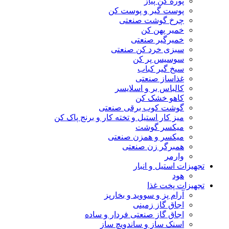
پوره کن پیاز
پوست گیر و پوست کن
چرخ گوشت صنعتی
خمیر پهن کن
خمیرگیر صنعتی
سبزی خرد کن صنعتی
سوسیس پر کن
سیخ گیر کباب
غذاساز صنعتی
کالباس بر و اسلایسر
کاهو خشک کن
گوشت کوب برقی صنعتی
میز کار استیل و تخته کار و برنج پاک کن
میکسر گوشت
میکسر و همزن صنعتی
همبرگر زن صنعتی
وارمر
تجهیزات استیل و انبار
هود
تجهیزات پخت غذا
آرام پز و سووید و بخارپز
اجاق گاز زمینی
اجاق گاز صنعتی فردار و ساده
اسنک ساز و ساندویچ ساز