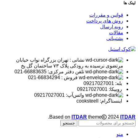
لینک ها
قوانین و مقررات
روش های پرداخت
رویه ارسال
مقالات
پشتیبانی
نشانی : تهران بزرگراه نواب خیابان
مرتضوی نرسیده به رودکی پلاک ۷۳ ساختمان گل یخ
تلفن دفتر مرکزی: 66883635-021
فروش : 66834294-021
بله: 09217027001
روبیکا: 09217027001
واتس‌آپ: 09217027001
اینستاگرام: cooksteell
.
Based on
ITDAR
theme
2024
ITDAR
جستجو
منو