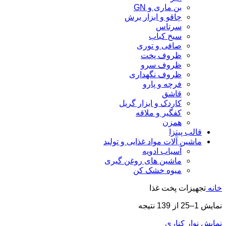
بن ماری و GN
چاقو و ابزار برش
سرتاس
سیخ کباب
صافی و توری
ظروف پخت
ظروف سرو
ظروف نگهداری
فرچه و پارو
قاشق
کاردک و ابزار گریل
کفگیر و ملاقه
همزن
قالب پیتزا
ماشین آلات مواد غذایی و تولید
آسیاب ادویه
ماشین های روغن گیری
میوه خشک کن
خانه
تجهیزات پخت غذا
نمایش 1–25 از 139 نتیجه
نمایش نوار کناری