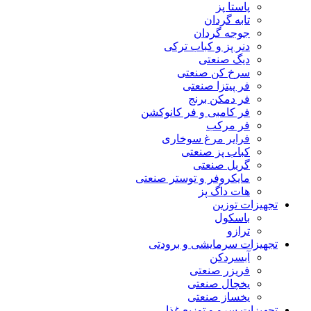
پاستا پز
تابه گردان
جوجه گردان
دنر پز و کباب ترکی
دیگ صنعتی
سرخ کن صنعتی
فر پیتزا صنعتی
فر دمکن برنج
فر کامبی و فر کانوکشن
فر مرکب
فرایر مرغ سوخاری
کباب پز صنعتی
گریل صنعتی
مایکروفر و توستر صنعتی
هات داگ پز
تجهیزات توزین
باسکول
ترازو
تجهیزات سرمایشی و برودتی
آبسردکن
فریزر صنعتی
یخچال صنعتی
یخساز صنعتی
تجهیزات سرو و توزیع غذا