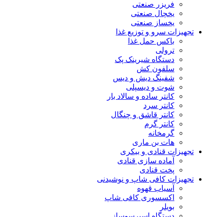
فریزر صنعتی
یخچال صنعتی
یخساز صنعتی
تجهیزات سرو و توزیع غذا
باکس حمل غذا
ترولی
دستگاه شیرینک پک
سلفون کش
شفینگ دیش و دیس
شوت و دیسپلی
کانتر ساده و سالاد بار
کانتر سرد
کانتر قاشق و چنگال
کانتر گرم
گرمخانه
هات بن ماری
تجهیزات قنادی و بیکری
آماده سازی قنادی
پخت قنادی
تجهیزات کافی شاپ و نوشیدنی
آسیاب قهوه
اکسسوری کافی شاپ
بویلر
دستگاه اسپرسوساز